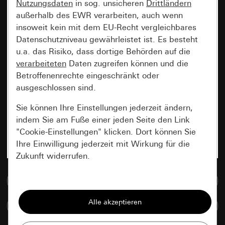
Nutzungsdaten
in sog. unsicheren
Drittländern
außerhalb des EWR verarbeiten, auch wenn
insoweit kein mit dem EU-Recht vergleichbares
Datenschutzniveau gewährleistet ist. Es besteht
u.a. das Risiko, dass dortige Behörden auf die
verarbeiteten
Daten zugreifen können und die
Betroffenenrechte eingeschränkt oder
ausgeschlossen sind.
Sie können Ihre Einstellungen jederzeit ändern,
indem Sie am Fuße einer jeden Seite den Link
"Cookie-Einstellungen" klicken. Dort können Sie
Ihre Einwilligung jederzeit mit Wirkung für die
Zukunft widerrufen.
Zur Mediadatenbank
Essenziell
Alle Cookies, die wir benötigen um Ihnen die
Artikel vergleichen
Seite anzeigen zu können.