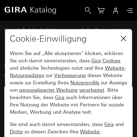
Gira Abdeckrahmen Gira TX_44 Farbe Alu (lackiert)
Home
Produkte
Schalterprogramme
Gira Wassergeschützt
Wassergeschützt Unterputz IP44 Gira TX_44
Cookie-Einwilligung
Wenn Sie auf „Alle akzeptieren“ klicken, erklären
Abdeckrahmen Gira TX_44 Farbe
Sie sich damit einverstanden, dass
Gira
Cookies
und ähnliche Technologien nutzt und Ihre
Website-
Alu (lackiert)
Nutzungsdaten
zur
Verbesserung
dieser Website
sowie zur Erstellung Ihres
Nutzerprofils
zur Anzeige
von
personalisierter Werbung
verarbeitet
. Bitte
beachten Sie, dass
Gira
auch Informationen über
Ihre Nutzung der Website mit Partnern für soziale
Medien, Werbung und Analyse teilt.
Sie sind auch damit einverstanden, dass
Gira
und
Dritte
zu diesen Zwecken Ihre
Website-