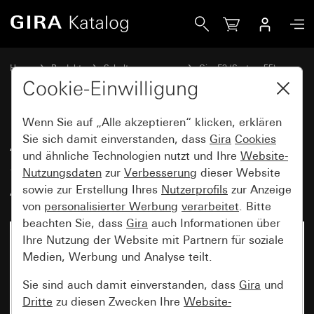
Gira Abdeckrahmen Gira E3 Hellgrau Soft-Touch mit Träger
Home
Produkte
Schalterprogramme
Gira E3 (System 55)
Abdeckrahmen Gira E3
Cookie-Einwilligung
Wenn Sie auf „Alle akzeptieren“ klicken, erklären
Abdeckrahmen Gira E3 Hellgrau
Sie sich damit einverstanden, dass
Gira
Cookies
und ähnliche Technologien nutzt und Ihre
Website-
Soft-Touch mit Trägerrahmen
Nutzungsdaten
zur
Verbesserung
dieser Website
Anthrazit
sowie zur Erstellung Ihres
Nutzerprofils
zur Anzeige
von
personalisierter Werbung
verarbeitet
. Bitte
beachten Sie, dass
Gira
auch Informationen über
Ihre Nutzung der Website mit Partnern für soziale
Medien, Werbung und Analyse teilt.
Sie sind auch damit einverstanden, dass
Gira
und
Dritte
zu diesen Zwecken Ihre
Website-