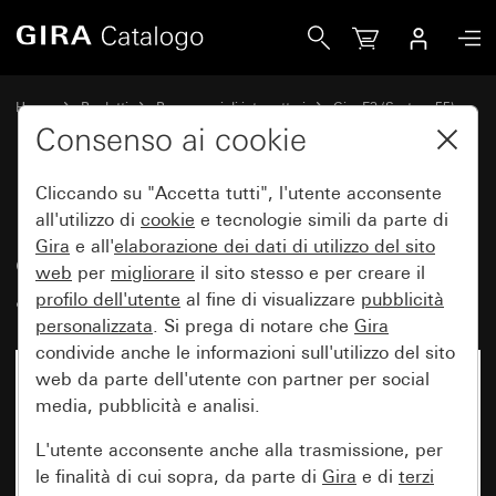
Gira Placca Gira E3 Soft touch grigio chiaro con mascherina
Home
Prodotti
Programmi di interruttori
Gira E3 (System 55)
Placca Gira E3
Consenso ai cookie
Cliccando su "Accetta tutti", l'utente acconsente
Placca Gira E3 Soft touch grigio
all'utilizzo di
cookie
e tecnologie simili da parte di
Gira
e all'
elaborazione dei
dati di utilizzo del sito
chiaro con mascherina portante
web
per
migliorare
il sito stesso e per creare il
antracite
profilo dell'utente
al fine di visualizzare
pubblicità
personalizzata
. Si prega di notare che
Gira
condivide anche le informazioni sull'utilizzo del sito
web da parte dell'utente con partner per social
media, pubblicità e analisi.
L'utente acconsente anche alla trasmissione, per
le finalità di cui sopra, da parte di
Gira
e di
terzi