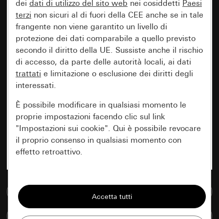
dei
dati di utilizzo del sito web
nei cosiddetti
Paesi
terzi
non sicuri al di fuori della CEE anche se in tale
frangente non viene garantito un livello di
protezione dei dati comparabile a quello previsto
secondo il diritto della UE. Sussiste anche il rischio
di accesso, da parte delle autorità locali, ai dati
trattati
e limitazione o esclusione dei diritti degli
interessati.
È possibile modificare in qualsiasi momento le
proprie impostazioni facendo clic sul link
"Impostazioni sui cookie". Qui è possibile revocare
il proprio consenso in qualsiasi momento con
effetto retroattivo.
Essenziali
Vai alla banca dati multimediale
Tutti i cookie necessari per poter mostrare la
pagina.
Confronta articoli