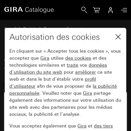
Gira Cadre de finition Gira E3 Soft touch gris clair avec ca
Accueil
Produits
Programmes d'interrupteurs
Gira E3 (System 55)
Cadre de finition Gira E3
Autorisation des cookies
En cliquant sur « Accepter tous les cookies », vous
Cadre de finition Gira E3 Soft
acceptez que
Gira
utilise
des cookies
et des
technologies similaires et
traite
vos
données
touch gris clair avec cadre de
d’utilisation du site web
pour
améliorer
ce site
support anthracite
web et dans le but d’établir votre
profil
d’utilisateur
afin de vous proposer de
la publicité
personnalisée
. Veuillez noter que
Gira
partage
également des informations sur votre utilisation du
site web avec des partenaires pour les médias
sociaux, la publicité et l’analyse.
Vous acceptez également que
Gira
et
des tiers