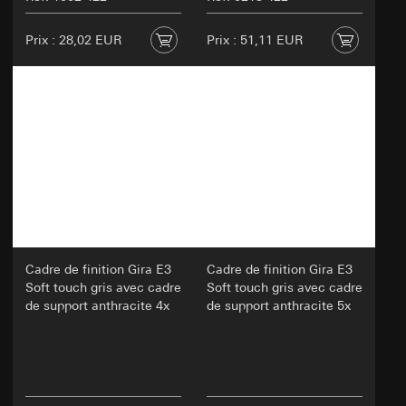
Informations relatives aux cookies (par
exemple, identifiant de l'utilisateur, variantes
Prix : 28,02 EUR
Prix : 51,11 EUR
testées, résultats des tests).
Base juridique et, le cas échéant, intérêts
légitimes poursuivis:
Article 6, paragraphe 1, point a du RGPD:
Consentement de l'utilisateur
Article 6, paragraphe 1, point f du RGPD:
Intérêt légitime du responsable du traitement
à optimiser le site web et à offrir une
meilleure expérience utilisateur
Intérêts légitimes poursuivis : améliorer la
fonctionnalité et la convivialité du site web ;
garantir une expérience en ligne
Cadre de finition Gira E3
Cadre de finition Gira E3
personnalisée et orientée vers l'utilisateur ;
Soft touch gris avec cadre
Soft touch gris avec cadre
réaliser efficacement des tests pour prendre
de support anthracite 4x
de support anthracite 5x
des décisions concernant les adaptations du
site web
Destinataire:
Services internes
Prestataires externes pour les tests A/B,