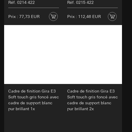
Réf. 0214 422
Réf. 0215 422
agissant en tant que sous-traitants
conformément à l'article 28 du RGPD
Prix : 77,73 EUR
Prix : 112,46 EUR
Transfert vers un pays tiers:
aucun
Durée de vie du cookie:
30 et 90 jours, mais au
maximum jusqu'à 1 an
Cadre de finition Gira E3
Cadre de finition Gira E3
Soft touch gris foncé avec
Soft touch gris foncé avec
cadre de support blanc
cadre de support blanc
pur brillant 1x
pur brillant 2x