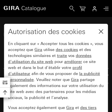
Gira Katalog
Autorisation des cookies
Gira E3 (System 55)
En cliquant sur « Accepter tous les cookies », vous
acceptez que
Gira
utilise
des cookies
et des
technologies similaires et
traite
vos
données
d’utilisation du site web
pour
améliorer
ce site
Réinitialiser tous les filtres
web et dans le but d’établir votre
profil
d’utilisateur
afin de vous proposer de
la publicité
Résultats : 66
Par pertinence
personnalisée
. Veuillez noter que
Gira
partage
également des informations sur votre utilisation du
site web avec des partenaires pour les médias
sociaux, la publicité et l’analyse.
Vous acceptez également que
Gira
et
des tiers