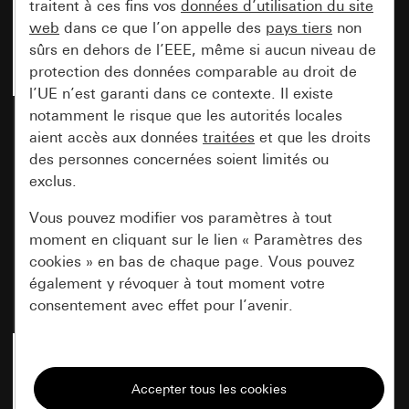
traitent à ces fins vos
données d’utilisation du site
web
dans ce que l’on appelle des
pays tiers
non
sûrs en dehors de l’EEE, même si aucun niveau de
protection des données comparable au droit de
l’UE n’est garanti dans ce contexte. Il existe
notamment le risque que les autorités locales
Cadre de finition Gira E3
Cadre de finition Gira E3
Blanc brillantavec cadre
aient accès aux données
traitées
Blanc brillantavec cadre
et que les droits
de support blanc brillant
de support blanc brillant
des personnes concernées soient limités ou
1x
2x
exclus.
Vous pouvez modifier vos paramètres à tout
moment en cliquant sur le lien « Paramètres des
cookies » en bas de chaque page. Vous pouvez
Réf. 0211 410
Réf. 0212 410
également y révoquer à tout moment votre
consentement avec effet pour l’avenir.
Prix : 8,57 EUR
Prix : 11,74 EUR
Nécessaires
Tous les cookies dont nous avons besoin pour
pouvoir vous afficher le site.