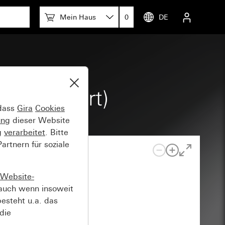
Mein Haus
0
DE
 (eloxiert)
 dass
Gira
Cookies
ung
dieser Website
g
verarbeitet
. Bitte
rtnern für soziale
Website-
auch wenn insoweit
esteht u.a. das
die