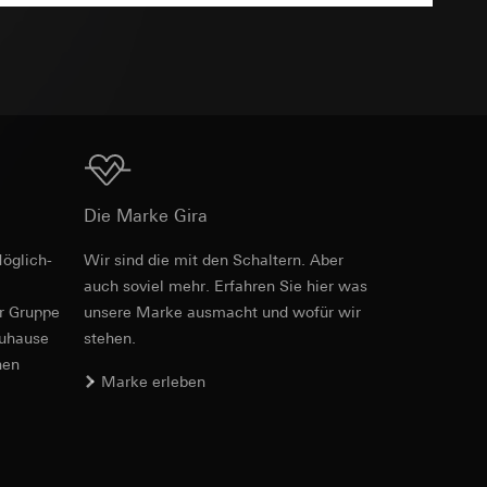
TXT
e unter
Download
 Kopie zu erfragen
Die Marke Gira
 Kopie zu erfragen
öglich­
Wir sind die mit den Schaltern. Aber
Art.-Nr. 0214126
auch soviel mehr. Erfahren Sie hier was
er Gruppe
unsere Marke aus­macht und wofür wir
RFA
, 332 KB
zuhause
stehen.
nen
onen zur Schaltung
Marke erleben
uf der Website, vom
Referrer-URL sowie
Download
site, vom Nutzer
hs auf der