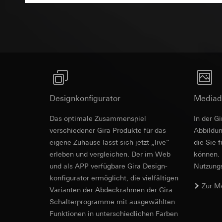
Empfänger:
interne
Rechtsgrundlage und
Drittlandübermittlu
Empfänger:
Einsatz des Dien
Lebensdauer des C
interne Abteilun
Folgeverarbeitun
Google Ireland L
Empfänger:
Informationen da
interne Abteilun
https://business.
Pinterest, Inc. (
Drittlandübermittlu
Drittlandübermittlu
Drittland: USA
Drittland: USA
Angemessenheits
Designkonfigurator
Mediad
Angemessenheits
bei
Gira Giersi
Revit Datei 
bei
Gira Giersi
Das optimale Zusammenspiel
In der G
Lebensdauer des C
Lebensdauer des C
verschiedener Gira Produkte für das
Ab­bild­
eigene Zuhause lässt sich jetzt „live”
die Sie 
Vimeo
LinkedIn Ins
erleben und vergleichen. Der im Web
können. 
Datenverarbeitung
und als APP verfügbare Gira Design­
Nutzungs­
Datenverarbeitung
Kategorien person
bedarfsgerechter W
konfigurator ermög­licht, die vielfältigen
Privatkundenseit
Zur M
Kategorien person
Vari­an­ten der Abdeck­rahmen der Gira
Nutzer getätig
Zeitstempel
Schalter­programme mit ausge­wählten
Geschäftskunden
Rechtsgrundlage und
Funkti­onen in unterschiedlichen Farben
getätigte Mausb
Einsatz des Dien