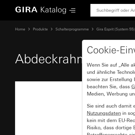
Gira Abdeckrahmen Gira Esprit Aluminium Schwarz (eloxier
Home
Produkte
Schalterprogramme
Gira Esprit (System 55)
Cookie-Ein
Abdeckrahmen Gira E
Wenn Sie auf „Alle a
und ähnliche Technol
sowie zur Erstellung 
beachten Sie, dass
G
Medien, Werbung und 
Sie sind auch damit 
Nutzungsdaten
in so
kein mit dem EU-Rech
Risiko, dass dortige
Betroffenenrechte ei