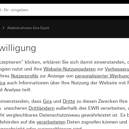
t)
Abdeckrahmen Gira Esprit
willigung
sprit Aluminium Schwarz
kzeptieren“ klicken, erklären Sie sich damit einverstanden,
ogien nutzt und Ihre
Website-Nutzungsdaten
zur
Verbesser
Ihres
Nutzerprofils
zur Anzeige von
personalisierter Werbun
ira
auch Informationen über Ihre Nutzung der Website mit Pa
Analyse teilt.
einverstanden, dass
Gira
und
Dritte
zu diesen Zwecken Ihre
g. unsicheren
Drittländern
außerhalb des EWR verarbeiten, 
t vergleichbares Datenschutzniveau gewährleistet ist. Es b
 Behörden auf die
verarbeiteten
Daten zugreifen können und 
ngeschränkt oder ausgeschlossen sind.