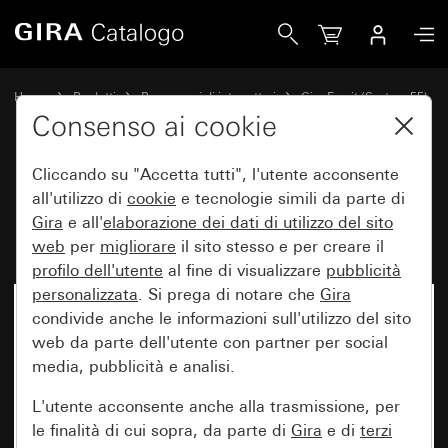
Gira Placca Gira Esprit alluminio nero (anodizzato)
Home
Prodotti
Programmi di interruttori
Gira Esprit (System 55)
Placca Gira Esprit
Consenso ai cookie
Cliccando su "Accetta tutti", l'utente acconsente
Placca Gira Esprit alluminio nero
all'utilizzo di
cookie
e tecnologie simili da parte di
Gira
e all'
elaborazione dei
dati di utilizzo del sito
(anodizzato)
web
per
migliorare
il sito stesso e per creare il
profilo dell'utente
al fine di visualizzare
pubblicità
personalizzata
. Si prega di notare che
Gira
condivide anche le informazioni sull'utilizzo del sito
web da parte dell'utente con partner per social
media, pubblicità e analisi.
L'utente acconsente anche alla trasmissione, per
le finalità di cui sopra, da parte di
Gira
e di
terzi