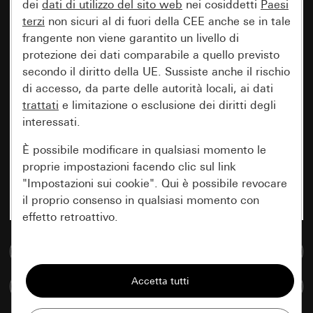
dei
dati di utilizzo del sito web
nei cosiddetti
Paesi
terzi
non sicuri al di fuori della CEE anche se in tale
frangente non viene garantito un livello di
protezione dei dati comparabile a quello previsto
secondo il diritto della UE. Sussiste anche il rischio
di accesso, da parte delle autorità locali, ai dati
trattati
e limitazione o esclusione dei diritti degli
interessati.
È possibile modificare in qualsiasi momento le
proprie impostazioni facendo clic sul link
"Impostazioni sui cookie". Qui è possibile revocare
il proprio consenso in qualsiasi momento con
effetto retroattivo.
Vai alla banca dati multimediale
Essenziali
Tutti i cookie necessari per poter mostrare la
Confronta articoli
pagina.