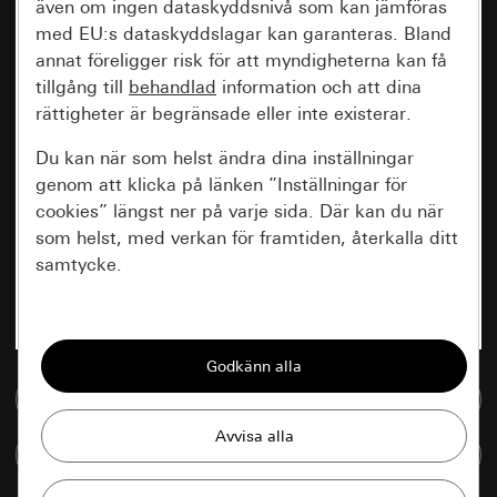
även om ingen dataskyddsnivå som kan jämföras
med EU:s dataskyddslagar kan garanteras. Bland
annat föreligger risk för att myndigheterna kan få
tillgång till
behandlad
information och att dina
rättigheter är begränsade eller inte existerar.
Du kan när som helst ändra dina inställningar
genom att klicka på länken ”Inställningar för
cookies” längst ner på varje sida. Där kan du när
som helst, med verkan för framtiden, återkalla ditt
samtycke.
Nödvändiga
Alla cookies som krävs för att kunna visa
sidan.
Till mediedatabasen
Gira Session
Förbättring av vår webbsida och
Jämföra artiklar
våra utbud
Databehandlingssyfte: