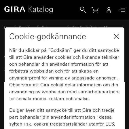
Gira Täckram Gira Esprit aluminium svart (eloxerad)
Hem
Produkter
Brytarprogram
Gira Esprit (System 55)
Täckram Gira Esprit
Cookie-godkännande
När du klickar på ”Godkänn” ger du ditt samtycke
Täckram Gira Esprit aluminium
till att
Gira använder
cookies
och liknande tekniker
och behandlar din
användarinformation
för att
svart (eloxerad)
förbättra
webbsidan och för att skapa en
användarprofil
för visning av
anpassade annonser
.
Observera att
Gira
också delar information om din
användning av webbsidan med samarbetspartners
för sociala media, reklam och analys.
Du ger även ditt samtycke till att
Gira
och
tredje
part
behandlar din
användarinformation
i dessa
syften i sk. osäkra
tredjepartsländer
utanför EES,