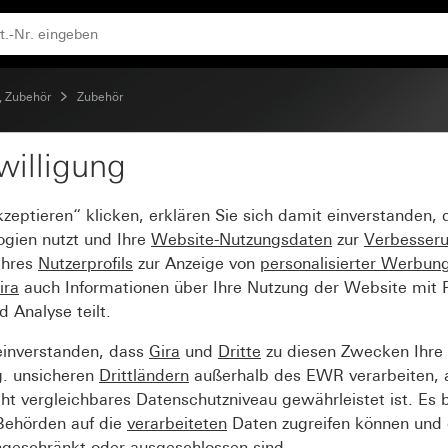
, Zubehör
Zubehör
willigung
kzeptieren“ klicken, erklären Sie sich damit einverstanden,
ogien nutzt und Ihre
Website-Nutzungsdaten
zur
Verbesser
Ihres
Nutzerprofils
zur Anzeige von
personalisierter Werbun
ira
auch Informationen über Ihre Nutzung der Website mit Pa
Analyse teilt.
einverstanden, dass
Gira
und
Dritte
zu diesen Zwecken Ihre
g. unsicheren
Drittländern
außerhalb des EWR verarbeiten, 
t vergleichbares Datenschutzniveau gewährleistet ist. Es b
 Behörden auf die
verarbeiteten
Daten zugreifen können und 
ngeschränkt oder ausgeschlossen sind.