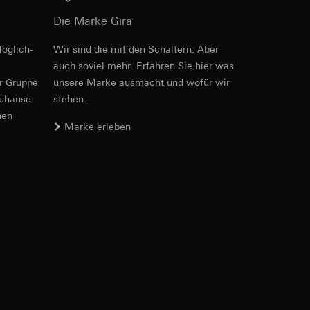
Die Marke Gira
öglich­
Wir sind die mit den Schaltern. Aber
auch soviel mehr. Erfahren Sie hier was
e unter
er Gruppe
unsere Marke aus­macht und wofür wir
zuhause
stehen.
nen
Marke erleben
 Kopie zu erfragen
 Kopie zu erfragen
onen zur Schaltung
uf der Website, vom
Referrer-URL sowie
site, vom Nutzer
hs auf der