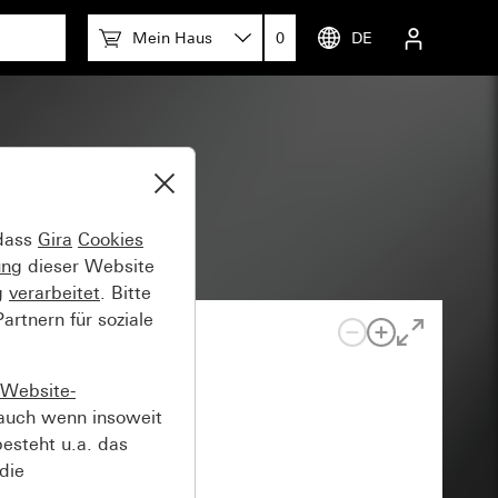
Mein Haus
0
DE
 dass
Gira
Cookies
ung
dieser Website
g
verarbeitet
. Bitte
rtnern für soziale
Website-
auch wenn insoweit
esteht u.a. das
die