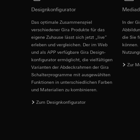
Empfänger:
interne
Rechtsgrundlage und
Drittlandübermittlu
Designkonfigurator
Empfänger:
Mediad
Einsatz des Dien
Lebensdauer des C
interne Abteilun
Folgeverarbeitun
Das optimale Zusammenspiel
In der G
Google Ireland L
Empfänger:
verschiedener Gira Produkte für das
Ab­bild­
Informationen da
interne Abteilun
https://business.
eigene Zuhause lässt sich jetzt „live”
die Sie 
Pinterest, Inc. (
erleben und vergleichen. Der im Web
können. 
Drittlandübermittlu
Drittlandübermittlu
und als APP verfügbare Gira Design­
Nutzungs­
Drittland: USA
Drittland: USA
konfigurator ermög­licht, die vielfältigen
Angemessenheits
Zur M
Angemessenheits
bei
Gira Giersi
Vari­an­ten der Abdeck­rahmen der Gira
bei
Gira Giersi
Schalter­programme mit ausge­wählten
Lebensdauer des C
Lebensdauer des C
Funkti­onen in unterschiedlichen Farben
und Materialien zu kombinieren.
Vimeo
LinkedIn Ins
Datenverarbeitung
Zum Designkonfigurator
Datenverarbeitung
Kategorien person
bedarfsgerechter W
Privatkundenseit
Kategorien person
Nutzer getätig
Zeitstempel
Geschäftskunden
Rechtsgrundlage und
getätigte Mausb
Einsatz des Dien