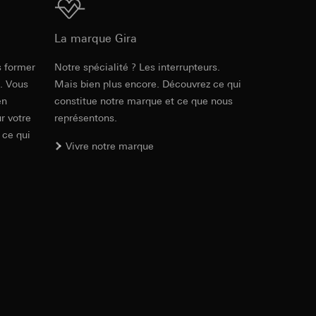
Téléchargement
int a du RGPD
 des tâches
, site web visité,
ic, localisation
La marque Gira
s former
Notre spécialité ? Les interrupteurs.
lles, consultez
e. Vous
Mais bien plus encore. Découvrez ce qui
int a du RGPD
en
constitue notre marque et ce que nous
r votre
représentons.
 ce qui
Vivre notre marque
 à demander au
a du RGPD
 à demander au
a du RGPD
e web, mouvements de
 ces informations
 mouvements de