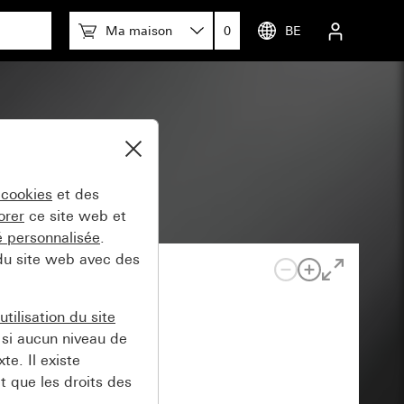
Ma maison
0
BE
 cookies
et des
orer
ce site web et
té personnalisée
.
 du site web avec des
tilisation du site
si aucun niveau de
e. Il existe
t que les droits des