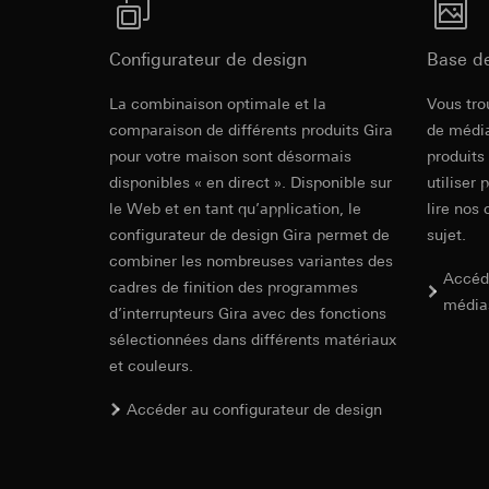
campagnes
Traitement ultér
Destinataire:
Servi
Catégories de donn
Transfert vers un pa
date et heure de la 
Destinataire:
Configurateur de design
Base d
géographique
Durée de vie du coo
Services interne
Base juridique et, l
La combinaison optimale et la
Google Ireland L
Vous tro
Utilisation du se
Pour obtenir des
comparaison de différents produits Gira
de média
https://business.
Traitement ultér
pour votre maison sont désormais
produits
disponibles « en direct ». Disponible sur
utiliser 
Transfert vers un pa
Destinataire:
le Web et en tant qu’application, le
Pays tiers : USA
Services interne
lire nos 
Décision d’adéqu
Pinterest, Inc. (
configurateur de design Gira permet de
sujet.
contact du point
combiner les nombreuses variantes des
Transfert vers un pa
Accéd
cadres de finition des programmes
Durée de vie du coo
Pays tiers : USA
média
d’interrupteurs Gira avec des fonctions
Décision d’adéqu
Vimeo
contact du point
sélectionnées dans différents matériaux
et couleurs.
Durée de vie du coo
Finalités du traite
Catégories de donn
Accéder au configurateur de design
Balise Linke
Site clients pri
souris effectués 
Finalités du traite
Site clients pro
pour la diffusion d