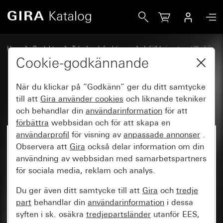
Gira Profil-halvcylinder
Hem
Produkter
Teknik och funktioner
Infällda insatser, tillbehör
Tillbehör
Cookie-godkännande
När du klickar på ”Godkänn” ger du ditt samtycke
Profil-halvcylinder
till att
Gira använder
cookies
och liknande tekniker
och behandlar din
användarinformation
för att
förbättra
webbsidan och för att skapa en
användarprofil
för visning av
anpassade annonser
.
Observera att
Gira
också delar information om din
användning av webbsidan med samarbetspartners
för sociala media, reklam och analys.
Du ger även ditt samtycke till att
Gira
och
tredje
part
behandlar din
användarinformation
i dessa
syften i sk. osäkra
tredjepartsländer
utanför EES,