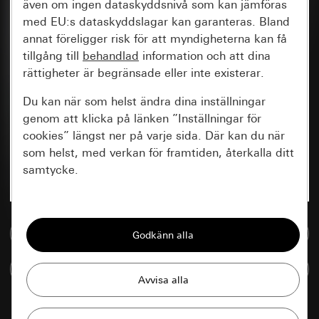
även om ingen dataskyddsnivå som kan jämföras
med EU:s dataskyddslagar kan garanteras. Bland
annat föreligger risk för att myndigheterna kan få
tillgång till
behandlad
information och att dina
rättigheter är begränsade eller inte existerar.
Du kan när som helst ändra dina inställningar
genom att klicka på länken ”Inställningar för
cookies” längst ner på varje sida. Där kan du när
som helst, med verkan för framtiden, återkalla ditt
samtycke.
Nödvändiga
Till mediedatabasen
Alla cookies som krävs för att kunna visa
sidan.
Jämföra artiklar
Gira Session
Förbättring av vår webbsida och
våra utbud
Databehandlingssyfte: