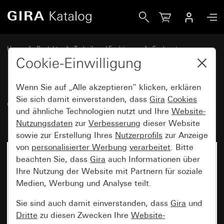
Gira eNet Funk Schalt- bzw. Tastaktor 1fach Mini 1fach Min
Home
Produkte
Technik und Funktionen
Funksysteme
Gira eNet
Cookie-Einwilligung
Wenn Sie auf „Alle akzeptieren“ klicken, erklären
eNet Funk Schalt- bzw. Tastaktor
Sie sich damit einverstanden, dass
Gira
Cookies
und ähnliche Technologien nutzt und Ihre
Website-
1fach Mini 1fach Mini
Nutzungsdaten
zur
Verbesserung
dieser Website
sowie zur Erstellung Ihres
Nutzerprofils
zur Anzeige
von
personalisierter Werbung
verarbeitet
. Bitte
beachten Sie, dass
Gira
auch Informationen über
Ihre Nutzung der Website mit Partnern für soziale
Medien, Werbung und Analyse teilt.
Sie sind auch damit einverstanden, dass
Gira
und
Dritte
zu diesen Zwecken Ihre
Website-