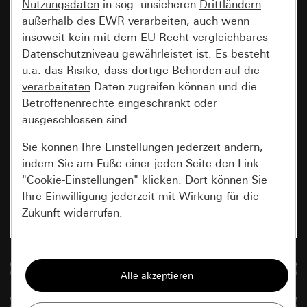
Nutzungsdaten
in sog. unsicheren
Drittländern
außerhalb des EWR verarbeiten, auch wenn
insoweit kein mit dem EU-Recht vergleichbares
Datenschutzniveau gewährleistet ist. Es besteht
u.a. das Risiko, dass dortige Behörden auf die
verarbeiteten
Daten zugreifen können und die
Betroffenenrechte eingeschränkt oder
ausgeschlossen sind.
Sie können Ihre Einstellungen jederzeit ändern,
indem Sie am Fuße einer jeden Seite den Link
"Cookie-Einstellungen" klicken. Dort können Sie
Ihre Einwilligung jederzeit mit Wirkung für die
Zukunft widerrufen.
Essenziell
Zur Mediadatenbank
Alle Cookies, die wir benötigen um Ihnen die
Seite anzeigen zu können.
Artikel vergleichen