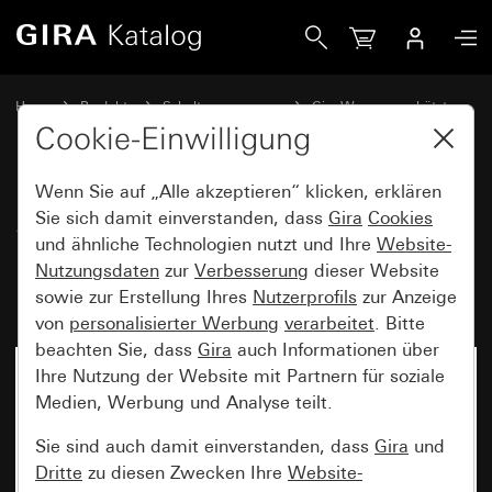
Gira System 3000 Bewegungsmelderaufsatz 1,10 m Komfor
Home
Produkte
Schalterprogramme
Gira Wassergeschützt
Wassergeschützt Unterputz IP44 Gira TX_44
Cookie-Einwilligung
Wenn Sie auf „Alle akzeptieren“ klicken, erklären
System 3000
Sie sich damit einverstanden, dass
Gira
Cookies
und ähnliche Technologien nutzt und Ihre
Website-
Bewegungsmelderaufsatz 1,10
Nutzungsdaten
zur
Verbesserung
dieser Website
m Komfort BT TX_44
sowie zur Erstellung Ihres
Nutzerprofils
zur Anzeige
von
personalisierter Werbung
verarbeitet
. Bitte
beachten Sie, dass
Gira
auch Informationen über
Ihre Nutzung der Website mit Partnern für soziale
Medien, Werbung und Analyse teilt.
Sie sind auch damit einverstanden, dass
Gira
und
Dritte
zu diesen Zwecken Ihre
Website-