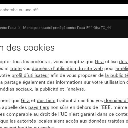
00 1,10 m Komfort BT TX_44
ontre l'eau
Montage encastré protégé contre l'eau IP44 Gira TX_44
on des cookies
tecteur de mouvement 
cepter tous les cookies », vous acceptez que
Gira
utilise
des
es et
traite
vos
données d’utilisation du site web
pour
améli
 votre
profil d’utilisateur
afin de vous proposer de
la publici
ra
partage également des informations sur votre utilisation
médias sociaux, la publicité et l’analyse.
ement que
Gira
et
des tiers
traitent à ces fins vos
données d’u
n appelle des
pays tiers
non sûrs en dehors de l’EEE, même 
s comparable au droit de l’UE n’est garanti dans ce context
que les autorités locales aient accès aux données
traitées
e
 soient limités ou exclus.