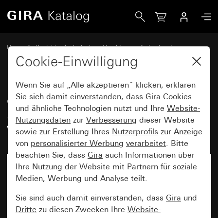
Gira eNet Funk Wandsender 3fach System 55 Inbetriebna
Home
Produkte
Technik und Funktionen
Funksysteme
Gira eNet
Cookie-Einwilligung
Wenn Sie auf „Alle akzeptieren“ klicken, erklären
eNet Funk Wandsender 3fach
Sie sich damit einverstanden, dass
Gira
Cookies
und ähnliche Technologien nutzt und Ihre
Website-
System 55 Inbetriebnahme-
Nutzungsdaten
zur
Verbesserung
dieser Website
Wippen
sowie zur Erstellung Ihres
Nutzerprofils
zur Anzeige
von
personalisierter Werbung
verarbeitet
. Bitte
beachten Sie, dass
Gira
auch Informationen über
Ihre Nutzung der Website mit Partnern für soziale
Medien, Werbung und Analyse teilt.
Sie sind auch damit einverstanden, dass
Gira
und
Dritte
zu diesen Zwecken Ihre
Website-