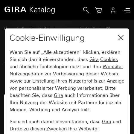
Gira SCHUKO-Steckdose 16 A 250 V~ mit Vollplatte für Ei
Home
Produkte
Schalterprogramme
Gira System 55
Steckdosen
Cookie-Einwilligung
Wenn Sie auf „Alle akzeptieren“ klicken, erklären
SCHUKO-Steckdose
Sie sich damit einverstanden, dass
Gira
Cookies
und ähnliche Technologien nutzt und Ihre
Website-
16 A 250 V~ mit Vollplatte für
Nutzungsdaten
zur
Verbesserung
dieser Website
Einzelmontage Standard 55
sowie zur Erstellung Ihres
Nutzerprofils
zur Anzeige
von
personalisierter Werbung
verarbeitet
. Bitte
beachten Sie, dass
Gira
auch Informationen über
Ihre Nutzung der Website mit Partnern für soziale
Medien, Werbung und Analyse teilt.
Sie sind auch damit einverstanden, dass
Gira
und
Dritte
zu diesen Zwecken Ihre
Website-