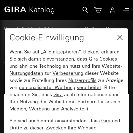
Gira SCHUKO-Steckdose 16 A 250 V~ mit Vollplatte für Ei
Home
Produkte
Schalterprogramme
Gira System 55
Steckdosen
Cookie-Einwilligung
Wenn Sie auf „Alle akzeptieren“ klicken, erklären
SCHUKO-Steckdose
Sie sich damit einverstanden, dass
Gira
Cookies
und ähnliche Technologien nutzt und Ihre
Website-
16 A 250 V~ mit Vollplatte für
Nutzungsdaten
zur
Verbesserung
dieser Website
Einzelmontage Standard 55
sowie zur Erstellung Ihres
Nutzerprofils
zur Anzeige
von
personalisierter Werbung
verarbeitet
. Bitte
beachten Sie, dass
Gira
auch Informationen über
Ihre Nutzung der Website mit Partnern für soziale
Medien, Werbung und Analyse teilt.
Sie sind auch damit einverstanden, dass
Gira
und
Dritte
zu diesen Zwecken Ihre
Website-