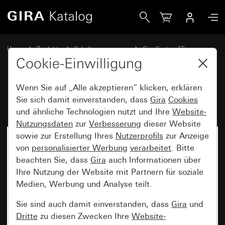
Gira FI-Schutzschalter 30 mA
Home
Produkte
Schalterprogramme
Gira System 55
Schalten und Tasten
Cookie-Einwilligung
Wenn Sie auf „Alle akzeptieren“ klicken, erklären
FI-Schutzschalter 30 mA
Sie sich damit einverstanden, dass
Gira
Cookies
und ähnliche Technologien nutzt und Ihre
Website-
Nutzungsdaten
zur
Verbesserung
dieser Website
sowie zur Erstellung Ihres
Nutzerprofils
zur Anzeige
von
personalisierter Werbung
verarbeitet
. Bitte
beachten Sie, dass
Gira
auch Informationen über
Ihre Nutzung der Website mit Partnern für soziale
Medien, Werbung und Analyse teilt.
Sie sind auch damit einverstanden, dass
Gira
und
Dritte
zu diesen Zwecken Ihre
Website-