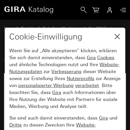
Gira Gira X1
Home
Produkte
Technik und Funktionen
Gira KNX System
Gira X1, Gira L1
Cookie-Einwilligung
Wenn Sie auf „Alle akzeptieren“ klicken, erklären
Gira X1
Sie sich damit einverstanden, dass
Gira
Cookies
und ähnliche Technologien nutzt und Ihre
Website-
Nutzungsdaten
zur
Verbesserung
dieser Website
sowie zur Erstellung Ihres
Nutzerprofils
zur Anzeige
von
personalisierter Werbung
verarbeitet
. Bitte
beachten Sie, dass
Gira
auch Informationen über
Ihre Nutzung der Website mit Partnern für soziale
Medien, Werbung und Analyse teilt.
Sie sind auch damit einverstanden, dass
Gira
und
Dritte
zu diesen Zwecken Ihre
Website-