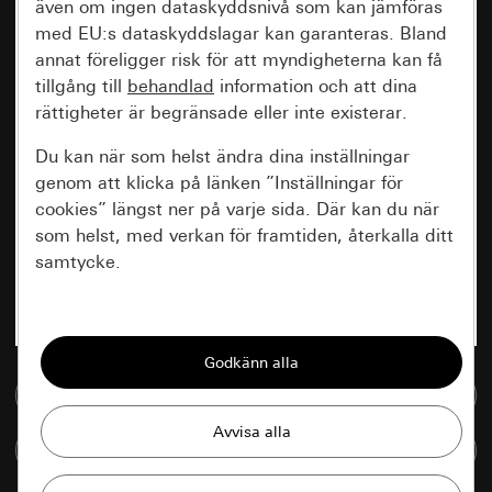
även om ingen dataskyddsnivå som kan jämföras
med EU:s dataskyddslagar kan garanteras. Bland
annat föreligger risk för att myndigheterna kan få
tillgång till
behandlad
information och att dina
rättigheter är begränsade eller inte existerar.
Du kan när som helst ändra dina inställningar
genom att klicka på länken ”Inställningar för
cookies” längst ner på varje sida. Där kan du när
som helst, med verkan för framtiden, återkalla ditt
samtycke.
Nödvändiga
Alla cookies som krävs för att kunna visa
sidan.
Till mediedatabasen
Gira Session
Förbättring av vår webbsida och
Jämföra artiklar
våra utbud
Databehandlingssyfte: