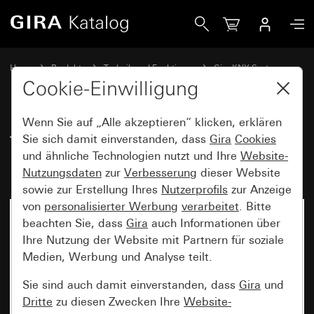
Gira Tastsensor 3 Basis 1fach für KNX mit Inbetriebnahme
Home
Produkte
Technik und Funktionen
Gira KNX System
Gira Bediengeräte für KNX
Cookie-Einwilligung
Wenn Sie auf „Alle akzeptieren“ klicken, erklären
Tastsensor 3 Basis 1fach für KNX
Sie sich damit einverstanden, dass
Gira
Cookies
und ähnliche Technologien nutzt und Ihre
Website-
mit Inbetriebnahme-Wippe
Nutzungsdaten
zur
Verbesserung
dieser Website
sowie zur Erstellung Ihres
Nutzerprofils
zur Anzeige
von
personalisierter Werbung
verarbeitet
. Bitte
beachten Sie, dass
Gira
auch Informationen über
Ihre Nutzung der Website mit Partnern für soziale
Medien, Werbung und Analyse teilt.
Sie sind auch damit einverstanden, dass
Gira
und
Dritte
zu diesen Zwecken Ihre
Website-