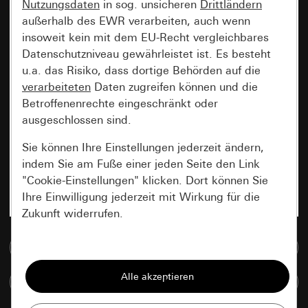
Nutzungsdaten
in sog. unsicheren
Drittländern
außerhalb des EWR verarbeiten, auch wenn
insoweit kein mit dem EU-Recht vergleichbares
Datenschutzniveau gewährleistet ist. Es besteht
u.a. das Risiko, dass dortige Behörden auf die
verarbeiteten
Daten zugreifen können und die
Betroffenenrechte eingeschränkt oder
ausgeschlossen sind.
Sie können Ihre Einstellungen jederzeit ändern,
indem Sie am Fuße einer jeden Seite den Link
"Cookie-Einstellungen" klicken. Dort können Sie
Ihre Einwilligung jederzeit mit Wirkung für die
Zukunft widerrufen.
Zur Mediadatenbank
Essenziell
Alle Cookies, die wir benötigen um Ihnen die
Artikel vergleichen
Seite anzeigen zu können.