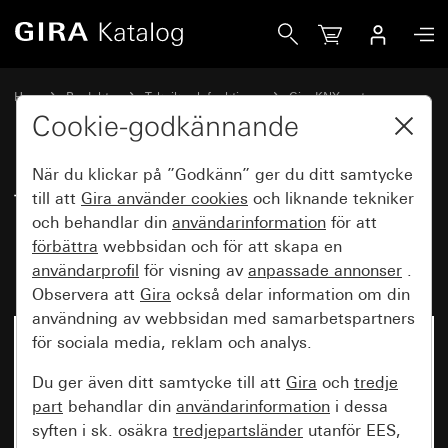
Gira Touchsensor 4.55 Komfort 2-knappars för Gira One oc
Hem
Produkter
Teknik och funktioner
Gira KNX system
Gira manöverenheter för KNX
Cookie-godkännande
När du klickar på ”Godkänn” ger du ditt samtycke
Touchsensor 4.55 Komfort 2-
till att
Gira använder
cookies
och liknande tekniker
och behandlar din
användarinformation
för att
knappars för Gira One och KNX
förbättra
webbsidan och för att skapa en
med idrifttagningsvippa
användarprofil
för visning av
anpassade annonser
.
Observera att
Gira
också delar information om din
användning av webbsidan med samarbetspartners
för sociala media, reklam och analys.
Du ger även ditt samtycke till att
Gira
och
tredje
part
behandlar din
användarinformation
i dessa
syften i sk. osäkra
tredjepartsländer
utanför EES,