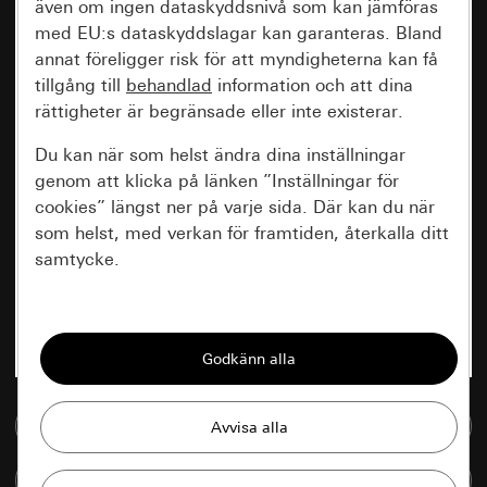
även om ingen dataskyddsnivå som kan jämföras
med EU:s dataskyddslagar kan garanteras. Bland
annat föreligger risk för att myndigheterna kan få
tillgång till
behandlad
information och att dina
rättigheter är begränsade eller inte existerar.
Du kan när som helst ändra dina inställningar
genom att klicka på länken ”Inställningar för
cookies” längst ner på varje sida. Där kan du när
som helst, med verkan för framtiden, återkalla ditt
samtycke.
Nödvändiga
Alla cookies som krävs för att kunna visa
sidan.
Till mediedatabasen
Gira Session
Förbättring av vår webbsida och
våra utbud
Databehandlingssyfte:
Jämföra artiklar