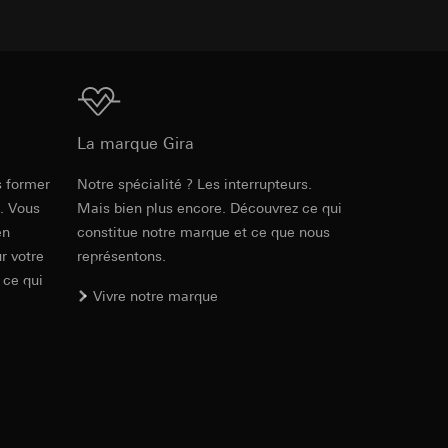
ur le site web
 adresse IP, URL de
int a du RGPD
Téléchargement
int a du RGPD
La marque Gira
s former
Notre spécialité ? Les interrupteurs.
PDF
, 48.02 MB
 à demander au
l à des pays tiers.
e. Vous
Mais bien plus encore. Découvrez ce qui
a du RGPD
tiers par LinkedIn,
en
constitue notre marque et ce que nous
al/privacy-policy
r votre
représentons.
 ce qui
Vivre notre marque
ermique de pages
Téléchargement
ous voyons où ils
 succès des
sur des sites web,
s-formes
Réf. 5011 00

, site web visité,