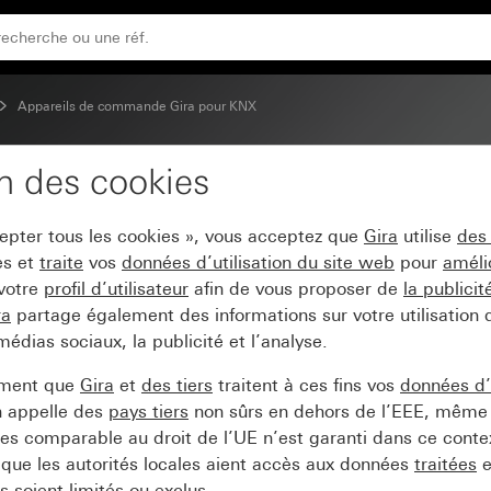
 bascule de mise en service
Appareils de commande Gira pour KNX
on des cookies
ort 2x pour Gira One e
cepter tous les cookies », vous acceptez que
Gira
utilise
des
es et
traite
vos
données d’utilisation du site web
pour
améli
 votre
profil d’utilisateur
afin de vous proposer de
la publici
ra
partage également des informations sur votre utilisation
médias sociaux, la publicité et l’analyse.
ement que
Gira
et
des tiers
traitent à ces fins vos
données d’u
n appelle des
pays tiers
non sûrs en dehors de l’EEE, même 
s comparable au droit de l’UE n’est garanti dans ce context
que les autorités locales aient accès aux données
traitées
e
 soient limités ou exclus.