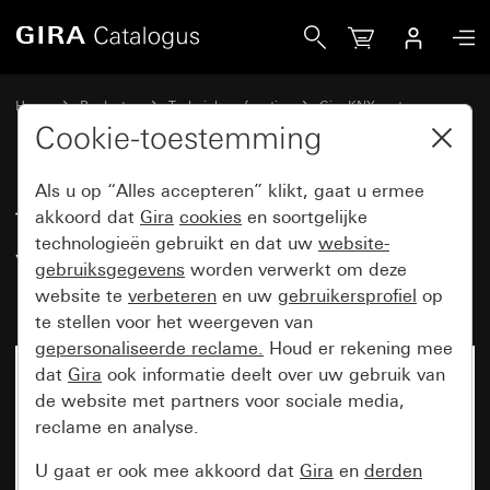
Gira Tastsensor 4.55 Komfort 2-voudig voor Gira One en KNX
Home
Producten
Techniek en functies
Gira KNX systeem
Gira bedieningsapparaten voor KNX
Cookie-toestemming
Als u op “Alles accepteren” klikt, gaat u ermee
Tastsensor 4.55 Komfort 2-
akkoord dat
Gira
cookies
en soortgelijke
technologieën gebruikt en dat uw
website-
voudig voor Gira One en KNX
gebruiksgegevens
worden verwerkt om deze
met inbedrijfstellingswip
website te
verbeteren
en uw
gebruikersprofiel
op
te stellen voor het weergeven van
gepersonaliseerde reclame.
Houd er rekening mee
dat
Gira
ook informatie deelt over uw gebruik van
de website met partners voor sociale media,
reclame en analyse.
U gaat er ook mee akkoord dat
Gira
en
derden