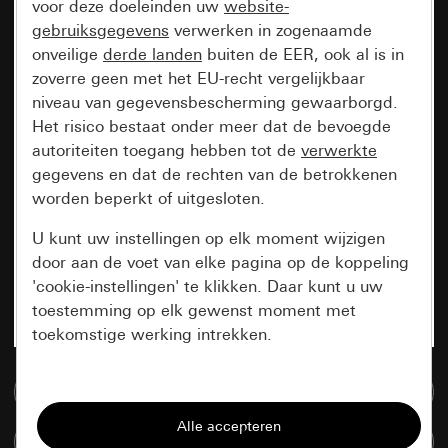
voor deze doeleinden uw
website-
gebruiksgegevens
verwerken in zogenaamde
onveilige
derde landen
buiten de EER, ook al is in
zoverre geen met het EU-recht vergelijkbaar
niveau van gegevensbescherming gewaarborgd.
Het risico bestaat onder meer dat de bevoegde
autoriteiten toegang hebben tot de
verwerkte
gegevens en dat de rechten van de betrokkenen
worden beperkt of uitgesloten.
U kunt uw instellingen op elk moment wijzigen
door aan de voet van elke pagina op de koppeling
'cookie-instellingen' te klikken. Daar kunt u uw
toestemming op elk gewenst moment met
toekomstige werking intrekken.
Essentieel
Naar de mediadatabase
Alle cookies die wij nodig hebben om de
Artikelen verglijken
pagina te kunnen weergeven.