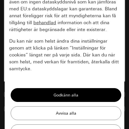
även om ingen dataskyddsnivå som kan jämföras
med EU:s dataskyddslagar kan garanteras. Bland
annat föreligger risk för att myndigheterna kan få
tillgång till
behandlad
information och att dina
rättigheter är begränsade eller inte existerar.
Du kan när som helst ändra dina inställningar
genom att klicka på länken ”Inställningar för
cookies” längst ner på varje sida. Där kan du när
som helst, med verkan för framtiden, återkalla ditt
samtycke.
Nödvändiga
Till mediedatabasen
Alla cookies som krävs för att kunna visa
sidan.
Jämföra artiklar
Gira Session
Förbättring av vår webbsida och
våra utbud
Databehandlingssyfte: