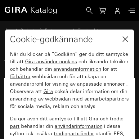
Gira Vattentät utanpåliggande
Hem
Produkter
Brytarprogram
Gira kapslat
Gira kapslad utanpåliggande IP44
Cookie-godkännande
När du klickar på ”Godkänn” ger du ditt samtycke
Vattentät utanpåliggande
till att
Gira använder
cookies
och liknande tekniker
och behandlar din
användarinformation
för att
förbättra
webbsidan och för att skapa en
användarprofil
för visning av
anpassade annonser
.
Observera att
Gira
också delar information om din
användning av webbsidan med samarbetspartners
för sociala media, reklam och analys.
Du ger även ditt samtycke till att
Gira
och
tredje
part
behandlar din
användarinformation
i dessa
syften i sk. osäkra
tredjepartsländer
utanför EES,