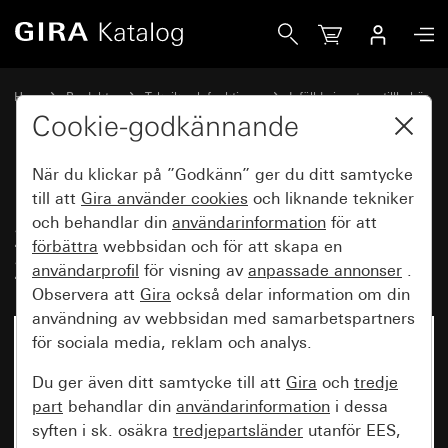
Gira Insats vipptryckknapp 10 A 250 V~ växlande kontakt 
Hem
Produkter
Teknik och funktioner
Infällda insatser, tillbehör
Vipptryckknapp
Cookie-godkännande
När du klickar på ”Godkänn” ger du ditt samtycke
Insats vipptryckknapp 10 A
till att
Gira använder
cookies
och liknande tekniker
och behandlar din
användarinformation
för att
250 V~ växlande kontakt
förbättra
webbsidan och för att skapa en
2knappars
användarprofil
för visning av
anpassade annonser
.
Observera att
Gira
också delar information om din
användning av webbsidan med samarbetspartners
för sociala media, reklam och analys.
Du ger även ditt samtycke till att
Gira
och
tredje
part
behandlar din
användarinformation
i dessa
syften i sk. osäkra
tredjepartsländer
utanför EES,