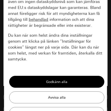
även om ingen dataskyddsnivå som kan jämföras
med EU:s dataskyddslagar kan garanteras. Bland
annat föreligger risk för att myndigheterna kan få
tillgång till
behandlad
information och att dina
rättigheter är begränsade eller inte existerar.
Du kan när som helst ändra dina inställningar
genom att klicka på länken ”Inställningar för
cookies” längst ner på varje sida. Där kan du när
som helst, med verkan för framtiden, återkalla ditt
samtycke.
Nödvändiga
Alla cookies som krävs för att kunna visa
sidan.
Till mediedatabasen
Gira Session
Förbättring av vår webbsida och
våra utbud
Databehandlingssyfte:
Jämföra artiklar