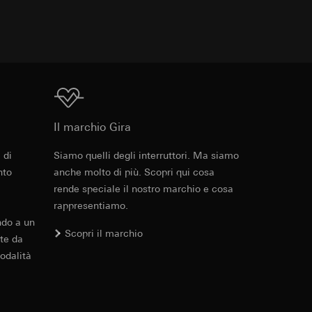
 delle mansioni
e ora della visita,
 delle
 delle
sioni
Download
Il marchio Gira
sioni
 di
Siamo quelli degli interruttori. Ma siamo
Cod. art. 3101 00

nto
anche molto di più. Scopri qui cosa
3102 00

3102 10

andard, copia da
rende speciale il nostro marchio e cosa
andard, copia da
3102 11

a GDPR
rappresentiamo.
a GDPR
3102 12

ndo a un
3102 13

Scopri il marchio
te da
3102 30

odalità
3102 31

3102 35

3104 005

ioni per l'attivazione
3104 01

 da parte del