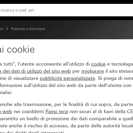
e 2 moduli
ori
Pulsante a bilanciere
i cookie
ilanciere 10 A 250 V~ 
tutti", l'utente acconsente all'utilizzo di
cookie
e tecnologie
e dei
dati di utilizzo del sito web
per
migliorare
il sito stesso
ine di visualizzare
pubblicità personalizzata
. Si prega di no
ormazioni sull'utilizzo del sito web da parte dell'utente con
alisi.
nche alla trasmissione, per le finalità di cui sopra, da part
to web
nei cosiddetti
Paesi terzi
non sicuri al di fuori della C
arantito un livello di protezione dei dati comparabile a quel
iste anche il rischio di accesso, da parte delle autorità locali
e dei diritti degli interessati.