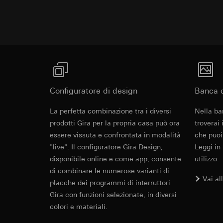
Base in materiale termoplastico infrangibile.
campagne
Base giuridica e int
Destinatari:
Reparti
Categorie di dati pe
Ruotando di 180° l’elemento di illuminazione, 
Utilizzo del serv
Trasferimento verso
informazioni sull'ap
telecomunicazion
dell’interruttore è possibile passare dall’illumin
Durata dei cookie:
Base giuridica e int
Trattamento succe
all’illuminazione continua.
Utilizzo del serv
Destinatari:
telecomunicazion
Reparti interni,
Trattamento succe
Google Ireland L
Altri link
Destinatari:
Per informazioni 
Configuratore di design
Banca d
Reparti interni,
https://business.
Pinterest, Inc. (
Rocker switc
La perfetta combinazione tra i diversi
Nella ba
Trasferimento verso
Collegamento allo strumento di panoramica degli
Trasferimento verso
prodotti Gira per la propria casa può ora
Paese terzo: US
troverai
vecchi/nuovi
Paese terzo: US
Decisione di ade
essere vissuta e confrontata in modalità
che puoi
EC Declaration of
Più strumenti
Decisione di ade
richiedere in bas
"live". Il configuratore Gira Design,
Leggi in
richiedere in bas
disponibile online e come app, consente
utilizzo.
Durata dei cookie:
Durata dei cookie:
di combinare le numerose varianti di
Vai al
Vimeo
placche dei programmi di interruttori
LinkedIn Ins
Gira con funzioni selezionate, in diversi
Finalità del trattam
Finalità del trattam
colori e materiali.
Categorie di dati pe
di inserzioni pubbli
Sito del cliente 