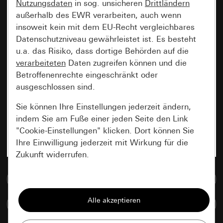
Nutzungsdaten
in sog. unsicheren
Drittländern
außerhalb des EWR verarbeiten, auch wenn
insoweit kein mit dem EU-Recht vergleichbares
Datenschutzniveau gewährleistet ist. Es besteht
u.a. das Risiko, dass dortige Behörden auf die
verarbeiteten
Daten zugreifen können und die
Betroffenenrechte eingeschränkt oder
ausgeschlossen sind.
Sie können Ihre Einstellungen jederzeit ändern,
indem Sie am Fuße einer jeden Seite den Link
"Cookie-Einstellungen" klicken. Dort können Sie
Ihre Einwilligung jederzeit mit Wirkung für die
Zukunft widerrufen.
Zur Mediadatenbank
Essenziell
Alle Cookies, die wir benötigen um Ihnen die
Artikel vergleichen
Seite anzeigen zu können.