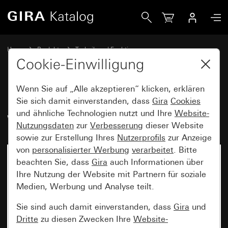
Gira Einsatz Wipptaster 10 A 250 V~ Wechsler 2fach
Home
Produkte
Technik und Funktionen
Unterputz-Einsätze, Zubehör
Wipptaster
Cookie-Einwilligung
Wenn Sie auf „Alle akzeptieren“ klicken, erklären
Einsatz Wipptaster 10 A 250 V~
Sie sich damit einverstanden, dass
Gira
Cookies
und ähnliche Technologien nutzt und Ihre
Website-
Wechsler 2fach
Nutzungsdaten
zur
Verbesserung
dieser Website
sowie zur Erstellung Ihres
Nutzerprofils
zur Anzeige
von
personalisierter Werbung
verarbeitet
. Bitte
beachten Sie, dass
Gira
auch Informationen über
Ihre Nutzung der Website mit Partnern für soziale
Medien, Werbung und Analyse teilt.
Sie sind auch damit einverstanden, dass
Gira
und
Dritte
zu diesen Zwecken Ihre
Website-