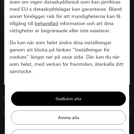
även om ingen dataskyddsnivå som kan jämföras
med EU:s dataskyddslagar kan garanteras. Bland
annat föreligger risk för att myndigheterna kan få
tillgång till
behandlad
information och att dina
rättigheter är begränsade eller inte existerar.
Du kan när som helst ändra dina inställningar
genom att klicka på länken ”Inställningar för
cookies” längst ner på varje sida. Där kan du när
som helst, med verkan för framtiden, återkalla ditt
samtycke.
Nödvändiga
Till mediedatabasen
Alla cookies som krävs för att kunna visa
sidan.
Jämföra artiklar
Gira Session
Förbättring av vår webbsida och
våra utbud
Databehandlingssyfte: