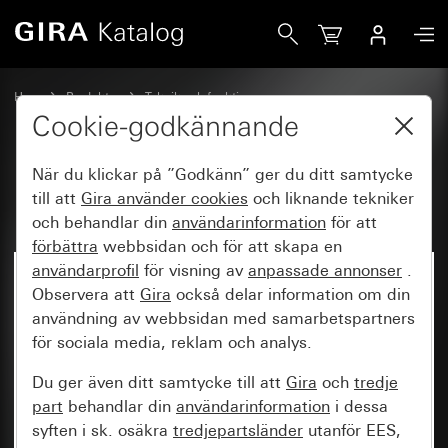
Gira Fan Coil-aktor för KNX
Hem
Produkter
Teknik och funktioner
Värme, ventilation, klimatisering
Ventilation, klimatisering
Cookie-godkännande
När du klickar på ”Godkänn” ger du ditt samtycke
Fan Coil-aktor för KNX
till att
Gira använder
cookies
och liknande tekniker
och behandlar din
användarinformation
för att
förbättra
webbsidan och för att skapa en
användarprofil
för visning av
anpassade annonser
.
Observera att
Gira
också delar information om din
användning av webbsidan med samarbetspartners
för sociala media, reklam och analys.
Du ger även ditt samtycke till att
Gira
och
tredje
part
behandlar din
användarinformation
i dessa
syften i sk. osäkra
tredjepartsländer
utanför EES,