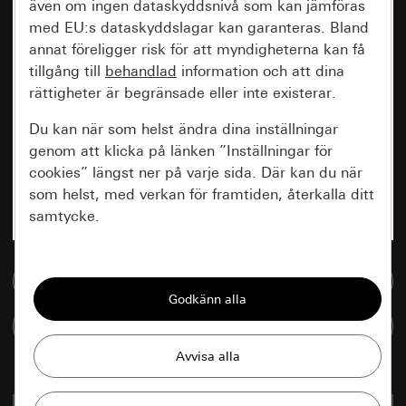
även om ingen dataskyddsnivå som kan jämföras
med EU:s dataskyddslagar kan garanteras. Bland
annat föreligger risk för att myndigheterna kan få
tillgång till
behandlad
information och att dina
rättigheter är begränsade eller inte existerar.
Du kan när som helst ändra dina inställningar
genom att klicka på länken ”Inställningar för
cookies” längst ner på varje sida. Där kan du när
som helst, med verkan för framtiden, återkalla ditt
samtycke.
Nödvändiga
Till mediedatabasen
Alla cookies som krävs för att kunna visa
sidan.
Jämföra artiklar
Gira Session
Förbättring av vår webbsida och
våra utbud
Databehandlingssyfte: