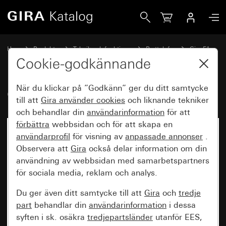
Gira Gira F1
Hem
Produkter
Teknik och funktioner
Porttelefon
Gira F1
Cookie-godkännande
När du klickar på ”Godkänn” ger du ditt samtycke
Gira F1
till att
Gira använder
cookies
och liknande tekniker
och behandlar din
användarinformation
för att
förbättra
webbsidan och för att skapa en
användarprofil
för visning av
anpassade annonser
.
Observera att
Gira
också delar information om din
användning av webbsidan med samarbetspartners
för sociala media, reklam och analys.
Du ger även ditt samtycke till att
Gira
och
tredje
part
behandlar din
användarinformation
i dessa
syften i sk. osäkra
tredjepartsländer
utanför EES,