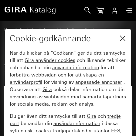
Gira Adapter för montering på DIN-skena
Hem
Produkter
Reservdelar
Gira porttelefonssystem
Tillbehör video
Cookie-godkännande
När du klickar på ”Godkänn” ger du ditt samtycke
Adapter för montering på DIN-
till att
Gira använder
cookies
och liknande tekniker
och behandlar din
användarinformation
för att
skena
förbättra
webbsidan och för att skapa en
användarprofil
för visning av
anpassade annonser
.
Observera att
Gira
också delar information om din
användning av webbsidan med samarbetspartners
för sociala media, reklam och analys.
Du ger även ditt samtycke till att
Gira
och
tredje
part
behandlar din
användarinformation
i dessa
syften i sk. osäkra
tredjepartsländer
utanför EES,