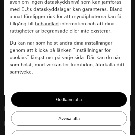
även om ingen dataskyddsnivå som kan jämföras
med EU:s dataskyddslagar kan garanteras. Bland
annat föreligger risk för att myndigheterna kan få
tillgång till
behandlad
information och att dina
rättigheter är begränsade eller inte existerar.
Du kan när som helst ändra dina inställningar
genom att klicka på länken ”Inställningar för
cookies” längst ner på varje sida. Där kan du när
som helst, med verkan för framtiden, återkalla ditt
samtycke.
Nödvändiga
Alla cookies som krävs för att kunna visa
sidan.
Till mediedatabasen
Gira Session
Förbättring av vår webbsida och
Jämföra artiklar
våra utbud
Databehandlingssyfte: