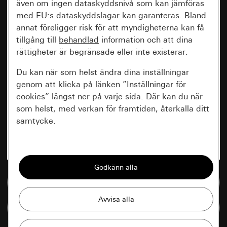
även om ingen dataskyddsnivå som kan jämföras
med EU:s dataskyddslagar kan garanteras. Bland
annat föreligger risk för att myndigheterna kan få
tillgång till
behandlad
information och att dina
rättigheter är begränsade eller inte existerar.
Du kan när som helst ändra dina inställningar
genom att klicka på länken ”Inställningar för
cookies” längst ner på varje sida. Där kan du när
som helst, med verkan för framtiden, återkalla ditt
samtycke.
Nödvändiga
Alla cookies som krävs för att kunna visa
sidan.
Till mediedatabasen
Gira Session
Förbättring av vår webbsida och
Jämföra artiklar
våra utbud
Databehandlingssyfte: