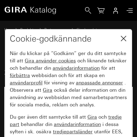
Gira Portregister utanpåliggande 3knapps
Hem
Produkter
Brytarprogram
Gira kapslat
Kapslad infälld IP44 Gira TX_44
Cookie-godkännande
När du klickar på ”Godkänn” ger du ditt samtycke
Portregister utanpåliggande
till att
Gira använder
cookies
och liknande tekniker
och behandlar din
användarinformation
för att
3knapps
förbättra
webbsidan och för att skapa en
användarprofil
för visning av
anpassade annonser
.
Observera att
Gira
också delar information om din
användning av webbsidan med samarbetspartners
för sociala media, reklam och analys.
Du ger även ditt samtycke till att
Gira
och
tredje
part
behandlar din
användarinformation
i dessa
syften i sk. osäkra
tredjepartsländer
utanför EES,