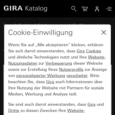
Gira Türstation AP 3fach
Home
Produkte
Schalterprogramme
Gira Wassergeschützt
Wassergeschützt Unterputz IP44 Gira TX_44
Cookie-Einwilligung
Wenn Sie auf „Alle akzeptieren“ klicken, erklären
Türstation AP 3fach
Sie sich damit einverstanden, dass
Gira
Cookies
und ähnliche Technologien nutzt und Ihre
Website-
Nutzungsdaten
zur
Verbesserung
dieser Website
sowie zur Erstellung Ihres
Nutzerprofils
zur Anzeige
von
personalisierter Werbung
verarbeitet
. Bitte
beachten Sie, dass
Gira
auch Informationen über
Ihre Nutzung der Website mit Partnern für soziale
Medien, Werbung und Analyse teilt.
Sie sind auch damit einverstanden, dass
Gira
und
Dritte
zu diesen Zwecken Ihre
Website-