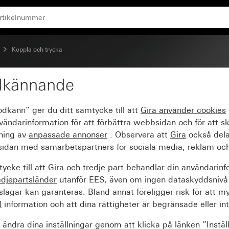
Koppla och trycka
dkännande
d symbol Dörr
odkänn” ger du ditt samtycke till att
Gira använder
cookies
vändarinformation
för att
förbättra
webbsidan och för att s
sning av
anpassade annonser
. Observera att
Gira
också dela
idan med samarbetspartners för sociala media, reklam och
ycke till att
Gira
och
tredje part
behandlar din
användarinf
edjepartsländer
utanför EES, även om ingen dataskyddsnivå
agar kan garanteras. Bland annat föreligger risk för att m
d
information och att dina rättigheter är begränsade eller int
ändra dina inställningar genom att klicka på länken ”Instäl