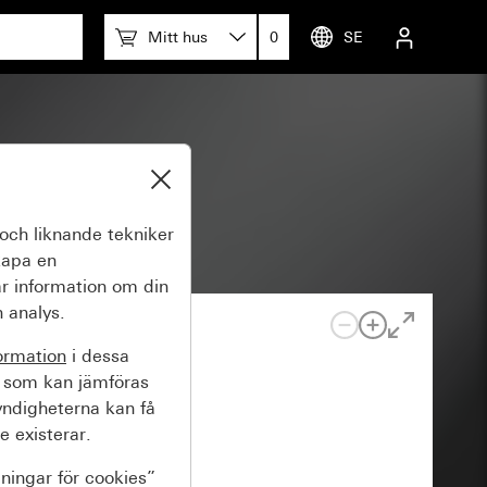
Mitt hus
0
SE
och liknande tekniker
kapa en
r information om din
 analys.
ormation
i dessa
 som kan jämföras
yndigheterna kan få
e existerar.
lningar för cookies”