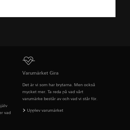
TXT
g enligt kontakt,
g enligt kontakt,
ion för koppling av
Ladda ner
Varumärket Gira
, referrer-URL samt
Det är vi som har brytarna. Men också
usrörelser som
mycket mer. Ta reda på vad vårt
Art.nr 028767
varumärke består av och vad vi står för.
örelser som
jälv
RFA
, 340 KB
r URL för den
Upplev varumärket
er vad