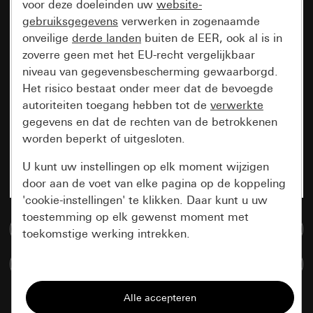
voor deze doeleinden uw
website-
gebruiksgegevens
verwerken in zogenaamde
onveilige
derde landen
buiten de EER, ook al is in
zoverre geen met het EU-recht vergelijkbaar
niveau van gegevensbescherming gewaarborgd.
Het risico bestaat onder meer dat de bevoegde
autoriteiten toegang hebben tot de
verwerkte
gegevens en dat de rechten van de betrokkenen
worden beperkt of uitgesloten.
U kunt uw instellingen op elk moment wijzigen
door aan de voet van elke pagina op de koppeling
'cookie-instellingen' te klikken. Daar kunt u uw
toestemming op elk gewenst moment met
Naar de mediadatabase
toekomstige werking intrekken.
Artikelen verglijken
Essentieel
Alle cookies die wij nodig hebben om de
pagina te kunnen weergeven.