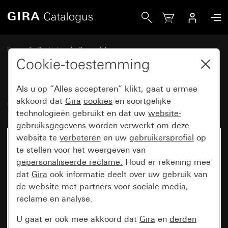
Gira Oud - Wip met symbool Deur
Home
Producten
Reservdel
Spatwaterdicht inbouw IP44 Gira TX_44
Schakelen en drukken
Cookie-toestemming
Als u op “Alles accepteren” klikt, gaat u ermee
Oud - Wip met symbool Deur
akkoord dat
Gira
cookies
en soortgelijke
technologieën gebruikt en dat uw
website-
gebruiksgegevens
worden verwerkt om deze
website te
verbeteren
en uw
gebruikersprofiel
op
te stellen voor het weergeven van
gepersonaliseerde reclame.
Houd er rekening mee
dat
Gira
ook informatie deelt over uw gebruik van
de website met partners voor sociale media,
reclame en analyse.
U gaat er ook mee akkoord dat
Gira
en
derden