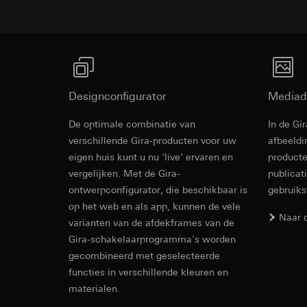
Meer links
Ontvanger:
Ontvanger:
Interne afdeling
Interne afdeling
Google Ireland L
Link naar de bestelnummers van de overzichtsto
Hotjar Ltd.
Voor informatie
Meer
https://business.
Overdracht aan der
Levensduur van de 
Overdracht aan der
Designconfigurator
Mediad
Derde land: VS
YouTube
Passendheidsbesl
De optimale combinatie van
In de Gi
via contactgegev
Kruisschakel
Gegevensverwerkin
verschillende Gira-producten voor uw
afbeeldi
Levensduur van de 
Categorieën van p
eigen huis kunt u nu ‘live’ ervaren en
producte
Rechtsgrondslag en
vergelijken. Met de Gira-
publicat
Aansluitschema ba
TikTok Pixel
Gebruik van de d
ontwerpconfigurator, die beschikbaar is
gebruik
Latere verwerkin
Gegevensverwerkin
op het web en als app, kunnen de vele
Naar 
Ontvanger:
Evaluatie van h
varianten van de afdekframes van de
Google Ireland L
Door tracking v
Gira-schakelaarprogramma's worden
worden gedigita
Voor informatie
gecombineerd met geselecteerde
abonnees/website
https://business.
functies in verschillende kleuren en
extra oplettendh
Overdracht aan der
materialen.
worden verhoogd
Universele u
Derde land: VS