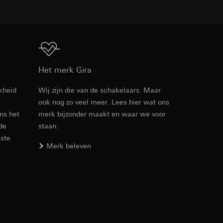
Download
Het merk Gira
opie aan te vragen
kheid
Wij zijn die van de schakelaars. Maar
ook nog zo veel meer. Lees hier wat ons
Artikelnr. 0107 00

ens het
merk bijzonder maakt en waar we voor
0106 00
 de
staan.
PDF
, 15.46 KB
este
Merk beleven
koopprocessen
Download
verstrekt. Door
redenheid bovendien