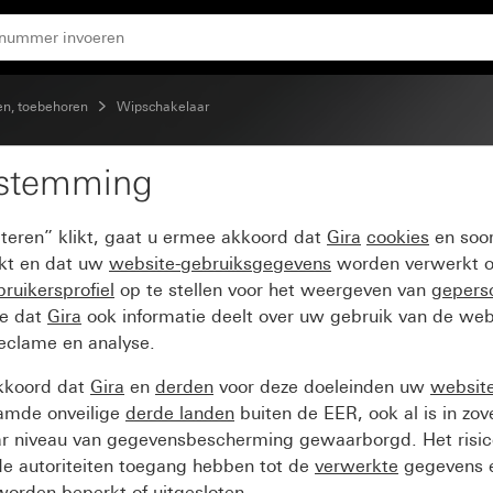
n, toebehoren
Wipschakelaar
estemming
akelaar 10 AX 250 V~
pteren” klikt, gaat u ermee akkoord dat
Gira
cookies
en soor
ikt en dat uw
website-gebruiksgegevens
worden verwerkt o
ruikersprofiel
op te stellen voor het weergeven van
gepers
ee dat
Gira
ook informatie deelt over uw gebruik van de web
reclame en analyse.
kkoord dat
Gira
en
derden
voor deze doeleinden uw
websit
amde onveilige
derde landen
buiten de EER, ook al is in zo
ar niveau van gegevensbescherming gewaarborgd. Het risic
e autoriteiten toegang hebben tot de
verwerkte
gegevens e
orden beperkt of uitgesloten.