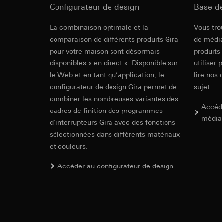
souris effectués 
Configurateur de design
Catégories de donn
Base d
concerné, adress
référence et horod
Revit Fichie
Base juridique et, l
La combinaison optimale et la
Vous tro
Base juridique et, l
modeling)
Utilisation du se
comparaison de différents produits Gira
Utilisation du se
de média
Traitement ultér
Traitement ultér
pour votre maison sont désormais
produits
disponibles « en direct ». Disponible sur
utiliser 
Destinataire:
Vimeo
Destinataire:
le Web et en tant qu’application, le
lire nos 
Transfert vers un pa
Services interne
configurateur de design Gira permet de
Pays tiers : USA
sujet.
LinkedIn Irelan
Décision d’adéqu
combiner les nombreuses variantes des
Transfert vers un pa
Accéd
contact du point
cadres de finition des programmes
En ce qui concerne 
média
d’interrupteurs Gira avec des fonctions
nous vous renvoyons
Durée de vie du coo
sélectionnées dans différents matériaux
Durée de vie du coo
IFC Fichier 
Hotjar
et couleurs.
Google Ads (
Finalités du traite
Accéder au configurateur de design
sélectionnées. Cela
Finalités du traite
cliquent, comment il
campagnes. Google A
des plates-formes d
Catégories de donn
numériques, et pour
Base juridique et, l
Catégories de donn
Utilisation du se