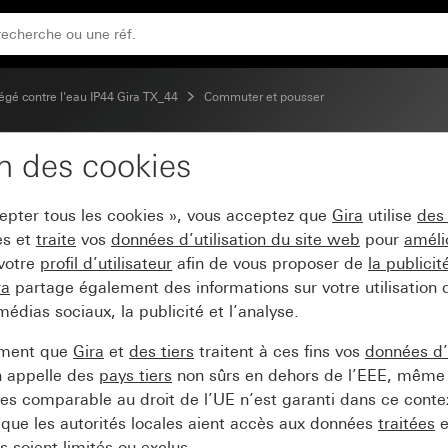
gé contre l'eau IP44 Gira TX_44
Commuter et pousser
on des cookies
ec symbole Porte
cepter tous les cookies », vous acceptez que
Gira
utilise
des
es et
traite
vos
données d’utilisation du site web
pour
améli
 votre
profil d’utilisateur
afin de vous proposer de
la publici
ra
partage également des informations sur votre utilisation
médias sociaux, la publicité et l’analyse.
ement que
Gira
et
des tiers
traitent à ces fins vos
données d’u
n appelle des
pays tiers
non sûrs en dehors de l’EEE, même 
s comparable au droit de l’UE n’est garanti dans ce context
que les autorités locales aient accès aux données
traitées
e
 soient limités ou exclus.