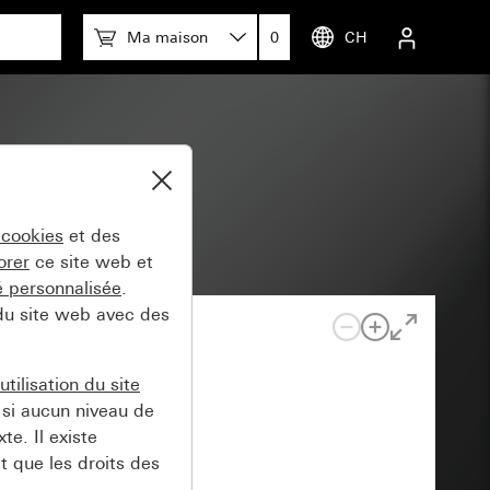
Ma maison
0
CH
 cookies
et des
orer
ce site web et
té personnalisée
.
 du site web avec des
tilisation du site
si aucun niveau de
e. Il existe
t que les droits des