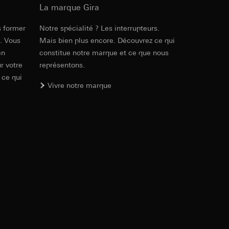
ur le site web
 adresse IP, URL de
La marque Gira
s former
Notre spécialité ? Les interrupteurs.
Réf. 028767
e. Vous
Mais bien plus encore. Découvrez ce qui
int a du RGPD
int a du RGPD
en
constitue notre marque et ce que nous
RFA
, 340 KB
r votre
représentons.
 ce qui
Vivre notre marque
 à demander au
l à des pays tiers.
Téléchargement
a du RGPD
tiers par LinkedIn,
al/privacy-policy
Réf. 028767
ermique de pages
ous voyons où ils
IFC
, 23.02 KB
 succès des
sur des sites web,
s-formes
, site web visité,