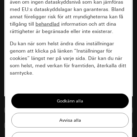
även om ingen dataskyddsnivå som kan jämföras
med EU:s dataskyddslagar kan garanteras. Bland
annat föreligger risk för att myndigheterna kan få
tillgång till
behandlad
information och att dina
rättigheter är begränsade eller inte existerar.
Du kan när som helst ändra dina inställningar
genom att klicka på länken ”Inställningar för
cookies” längst ner på varje sida. Där kan du när
som helst, med verkan för framtiden, återkalla ditt
samtycke.
Nödvändiga
Alla cookies som krävs för att kunna visa
sidan.
Till mediedatabasen
Gira Session
Förbättring av vår webbsida och
Jämföra artiklar
våra utbud
Databehandlingssyfte: