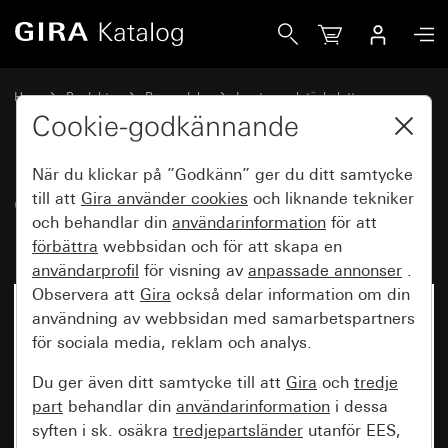
Gira Gammalt - Vippa med symbol Dörr
Hem
Produkter
Reservdelar
Insatser och täckplattor
Koppla och trycka
Cookie-godkännande
När du klickar på ”Godkänn” ger du ditt samtycke
Gammalt - Vippa med symbol
till att
Gira använder
cookies
och liknande tekniker
och behandlar din
användarinformation
för att
Dörr
förbättra
webbsidan och för att skapa en
användarprofil
för visning av
anpassade annonser
.
Observera att
Gira
också delar information om din
användning av webbsidan med samarbetspartners
för sociala media, reklam och analys.
Du ger även ditt samtycke till att
Gira
och
tredje
part
behandlar din
användarinformation
i dessa
syften i sk. osäkra
tredjepartsländer
utanför EES,