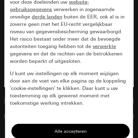
voor deze doeleinden uw
website-
gebruiksgegevens
verwerken in zogenaamde
onveilige
derde landen
buiten de EER, ook al is in
zoverre geen met het EU-recht vergelijkbaar
niveau van gegevensbescherming gewaarborgd.
Het risico bestaat onder meer dat de bevoegde
autoriteiten toegang hebben tot de
verwerkte
gegevens en dat de rechten van de betrokkenen
worden beperkt of uitgesloten.
U kunt uw instellingen op elk moment wijzigen
door aan de voet van elke pagina op de koppeling
'cookie-instellingen' te klikken. Daar kunt u uw
toestemming op elk gewenst moment met
Naar de mediadatabase
toekomstige werking intrekken.
Artikelen verglijken
Essentieel
Alle cookies die wij nodig hebben om de
pagina te kunnen weergeven.