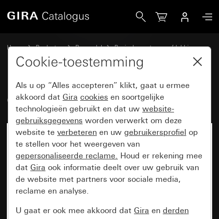
Gira Oud - Wip met symbool Deur
Home
Producten
Reservdel
Basiselementen en afdekkingen
Schakelen en drukken
Cookie-toestemming
Als u op “Alles accepteren” klikt, gaat u ermee
Oud - Wip met symbool Deur
akkoord dat
Gira
cookies
en soortgelijke
technologieën gebruikt en dat uw
website-
gebruiksgegevens
worden verwerkt om deze
website te
verbeteren
en uw
gebruikersprofiel
op
te stellen voor het weergeven van
gepersonaliseerde reclame.
Houd er rekening mee
dat
Gira
ook informatie deelt over uw gebruik van
de website met partners voor sociale media,
reclame en analyse.
U gaat er ook mee akkoord dat
Gira
en
derden