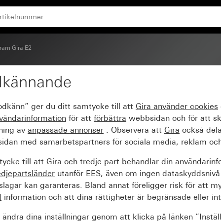
ram Gira E2
dkännande
vit sidenmatt
odkänn” ger du ditt samtycke till att
Gira använder
cookies
vändarinformation
för att
förbättra
webbsidan och för att s
sning av
anpassade annonser
. Observera att
Gira
också dela
idan med samarbetspartners för sociala media, reklam och
ycke till att
Gira
och
tredje part
behandlar din
användarinf
edjepartsländer
utanför EES, även om ingen dataskyddsnivå
agar kan garanteras. Bland annat föreligger risk för att m
d
information och att dina rättigheter är begränsade eller int
ändra dina inställningar genom att klicka på länken ”Instäl