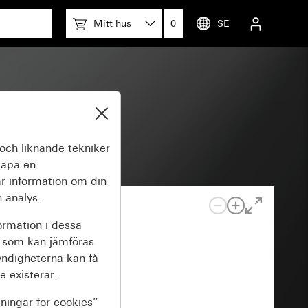
Mitt hus
0
SE
och liknande tekniker
kapa en
r information om din
 analys.
ormation
i dessa
 som kan jämföras
yndigheterna kan få
e existerar.
lningar för cookies”