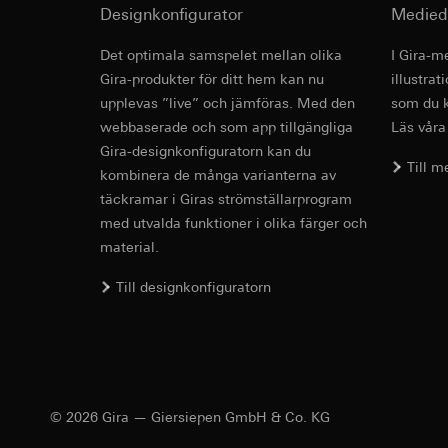
Användning av tj
Designkonfigurator
Medied
Överförande till tre
Följdbearbetning
förmedling av dina p
Det optimala samspelet mellan olika
I Gira-m
https://www.linkedi
Mottagare:
Vimeo,
Revit fil fö
Gira-produkter för ditt hem kan nu
Livslängd för cooki
illustra
Överförande till tre
upplevas ”live” och jämföras. Med den
Tredje land: USA
som du k
Google Ads (
Reglering/garant
webbaserade och som app tillgängliga
Läs våra
avsnitt 1, samtyc
Gira-designkonfiguratorn kan du
Databehandlingssyf
Till 
kombinera de många varianterna av
Livslängd för cooki
Google Ads använder
sökresultat och and
täckramar i Giras strömställarprogram
Kategorier av perso
Hotjar
med utvalda funktioner i olika färger och
och klockslag för b
material.
Databehandlingssyf
Rättslig grund och 
granska hur användar
Användning av tj
Till designkonfiguratorn
sig på sidan.
IFC fil för 
Följdbearbetning
Kategorier av perso
Mottagare:
Rättslig grund och 
Interna avdelnin
Användning av tj
Google Ireland L
Följdbearbetning
Information om h
Mottagare:
© 2026 Gira — Giersiepen GmbH & Co. KG
https://business.
Interna avdelnin