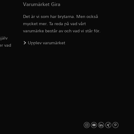
Varumärket Gira
 Vad gäller
as dataskyddspolicy:
Det är vi som har brytarna. Men också
mycket mer. Ta reda på vad vårt
Art.nr 021322
varumärke består av och vad vi står för.
g enligt kontakt,
jälv
RFA
, 368 KB
Upplev varumärket
er vad
anjs framgångar.
medieplattformar, i
anjer.
 som besökts, datum
Ladda ner
eografisk plats
dor. Då kan vi
llar och hur de rör
Art.nr 021322
IFC
, 11.57 KB