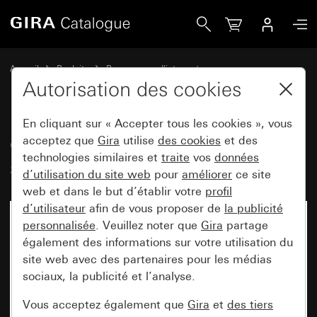
Gira Cadre de finition Gira E2 blanc satiné
Accueil
Produits
Programmes d'interrupteurs
Gira E2 (System 55)
Cadre de finition Gira E2
Autorisation des cookies
En cliquant sur « Accepter tous les cookies », vous
Cadre de finition Gira E2 blanc
acceptez que
Gira
utilise
des cookies
et des
technologies similaires et
traite
vos
données
satiné
d’utilisation du site web
pour
améliorer
ce site
web et dans le but d’établir votre
profil
d’utilisateur
afin de vous proposer de
la publicité
personnalisée
. Veuillez noter que
Gira
partage
également des informations sur votre utilisation du
site web avec des partenaires pour les médias
sociaux, la publicité et l’analyse.
Vous acceptez également que
Gira
et
des tiers