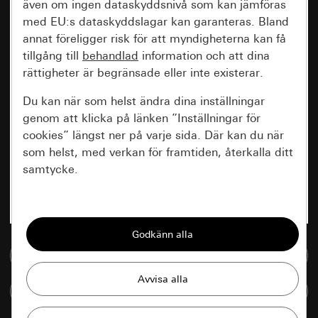
även om ingen dataskyddsnivå som kan jämföras
med EU:s dataskyddslagar kan garanteras. Bland
annat föreligger risk för att myndigheterna kan få
tillgång till
behandlad
information och att dina
rättigheter är begränsade eller inte existerar.
Du kan när som helst ändra dina inställningar
genom att klicka på länken ”Inställningar för
cookies” längst ner på varje sida. Där kan du när
som helst, med verkan för framtiden, återkalla ditt
samtycke.
Nödvändiga
Alla cookies som krävs för att kunna visa
sidan.
Till mediedatabasen
Gira Session
Förbättring av vår webbsida och
Jämföra artiklar
våra utbud
Databehandlingssyfte: