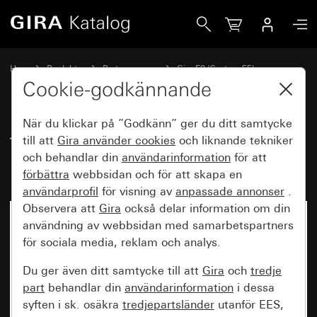
Gira Täckram Gira E2 för platt montering alufärg (lackerad)
Hem
Produkter
Brytarprogram
Gira E2 (System 55)
Täckram Gira E2 för helinfälld montering
Cookie-godkännande
När du klickar på ”Godkänn” ger du ditt samtycke
Täckram Gira E2 för platt
till att
Gira använder
cookies
och liknande tekniker
och behandlar din
användarinformation
för att
montering alufärg (lackerad)
förbättra
webbsidan och för att skapa en
användarprofil
för visning av
anpassade annonser
.
Observera att
Gira
också delar information om din
användning av webbsidan med samarbetspartners
för sociala media, reklam och analys.
Du ger även ditt samtycke till att
Gira
och
tredje
part
behandlar din
användarinformation
i dessa
syften i sk. osäkra
tredjepartsländer
utanför EES,