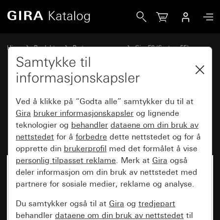
Gira Dekkramme Gira E2 for flat innbygging aluminiumsfarge
Hjem
Produkter
Bryterprogrammer
Gira E2 (System 55)
Dekkramme Gira E2 for flat innbygging
Samtykke til
informasjonskapsler
Dekkramme Gira E2 for flat
Ved å klikke på “Godta alle” samtykker du til at
innbygging aluminiumsfarget
Gira
bruker informasjonskapsler
og lignende
teknologier og
behandler
dataene om din bruk av
(lakkert)
nettstedet
for å
forbedre
dette nettstedet og for å
opprette din
brukerprofil
med det formålet å vise
personlig tilpasset reklame
. Merk at
Gira
også
deler informasjon om din bruk av nettstedet med
partnere for sosiale medier, reklame og analyse.
Du samtykker også til at
Gira
og
tredjepart
behandler
dataene om din bruk av nettstedet
til