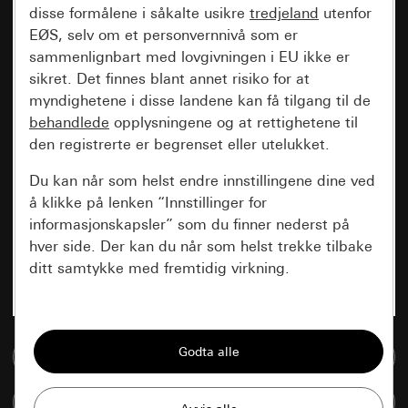
disse formålene i såkalte usikre
tredjeland
utenfor
EØS, selv om et personvernnivå som er
sammenlignbart med lovgivningen i EU ikke er
sikret. Det finnes blant annet risiko for at
myndighetene i disse landene kan få tilgang til de
behandlede
opplysningene og at rettighetene til
den registrerte er begrenset eller utelukket.
Du kan når som helst endre innstillingene dine ved
å klikke på lenken “Innstillinger for
informasjonskapsler” som du finner nederst på
hver side. Der kan du når som helst trekke tilbake
ditt samtykke med fremtidig virkning.
Vesentlige
Alle informasjonskapslene vi trenger for å
Til mediadatabase
kunne vise deg siden.
Sammenlign artikkel