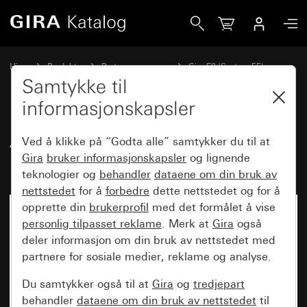
Gira Apparatboks Gira E2 for flat innbygging
Hjem
Produkter
Bryterprogrammer
Gira E2 (System 55)
Dekkramme Gira E2 for flat innbygging
Samtykke til
informasjonskapsler
Apparatboks Gira E2 for flat
Ved å klikke på “Godta alle” samtykker du til at
innbygging
Gira
bruker informasjonskapsler
og lignende
teknologier og
behandler
dataene om din bruk av
nettstedet
for å
forbedre
dette nettstedet og for å
opprette din
brukerprofil
med det formålet å vise
personlig tilpasset reklame
. Merk at
Gira
også
deler informasjon om din bruk av nettstedet med
partnere for sosiale medier, reklame og analyse.
Du samtykker også til at
Gira
og
tredjepart
behandler
dataene om din bruk av nettstedet
til