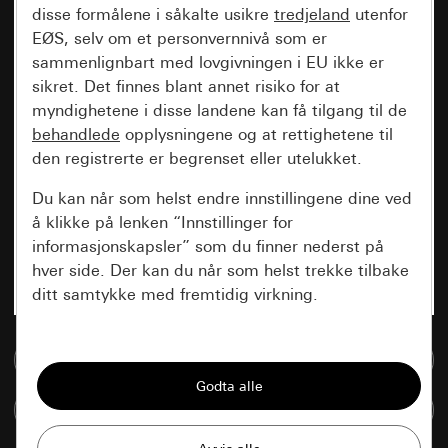
disse formålene i såkalte usikre
tredjeland
utenfor
EØS, selv om et personvernnivå som er
sammenlignbart med lovgivningen i EU ikke er
sikret. Det finnes blant annet risiko for at
myndighetene i disse landene kan få tilgang til de
behandlede
opplysningene og at rettighetene til
den registrerte er begrenset eller utelukket.
Du kan når som helst endre innstillingene dine ved
å klikke på lenken “Innstillinger for
informasjonskapsler” som du finner nederst på
hver side. Der kan du når som helst trekke tilbake
ditt samtykke med fremtidig virkning.
Vesentlige
Til mediadatabase
Alle informasjonskapslene vi trenger for å
kunne vise deg siden.
Sammenlign artikkel