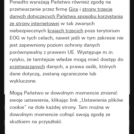
Ponadto wyrażają Państwo również zgodę na
przetwarzanie przez firmę
Gira
i
strony trzecie
danych dotyczących Państwa sposobu korzystania
ze strony internetowej
w tak zwanych
niebezpiecznych
krajach trzecich
poza terytorium
EOG w tych celach, nawet jeśli w tym zakresie nie
jest zapewniony poziom ochrony danych
porównywalny z prawem UE. Występuje m.in.
ryzyko, że tamtejsze władze mogą mieć dostęp do
przetwarzanych
danych, a prawa osób, których
dane dotyczą, zostaną ograniczone lub
wykluczone.
Mogą Państwo w dowolnym momencie zmienić
swoje ustawienia, klikając link „Ustawienia plików
cookie” na dole każdej strony. Tam można w
Do bazy danych multimedialnych
dowolnym momencie cofnąć swoją zgodę ze
skutkiem na przyszłość.
Porównaj artykuły