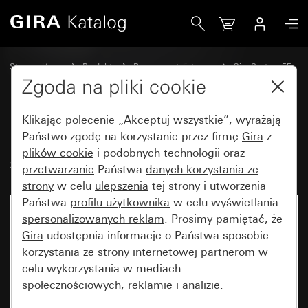
Gira Klawisz z okienkiem kontrolnym i symbolem Oświetlen
Strona główna
Produkty
Programy stylistyczne
Gira System 55
Wyłączniki i przyciski
Zgoda na pliki cookie
Klikając polecenie „Akceptuj wszystkie”, wyrażają
Klawisz z okienkiem kontrolnym i
Państwo zgodę na korzystanie przez firmę
Gira
z
plików cookie
i podobnych technologii oraz
symbolem Oświetlenie
przetwarzanie
Państwa
danych korzystania ze
strony
w celu
ulepszenia
tej strony i utworzenia
Państwa
profilu użytkownika
w celu wyświetlania
spersonalizowanych reklam
. Prosimy pamiętać, że
Gira
udostępnia informacje o Państwa sposobie
korzystania ze strony internetowej partnerom w
celu wykorzystania w mediach
społecznościowych, reklamie i analizie.