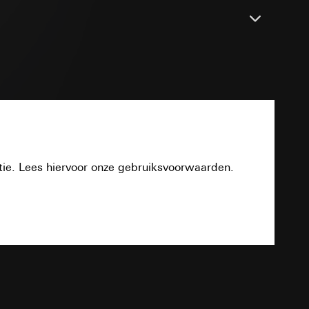
n taken
PDF
opie aan te vragen
opie aan te vragen
tie. Lees hiervoor onze gebruiksvoorwaarden.
Download
deze informatie
)
ebsitebezoeker op
TXT
errer-URL en
sitebezoeker op de
reffende website,