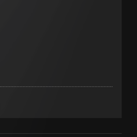
smeting
m en tijd van het
pparaat
n taken
opie aan te vragen
opie aan te vragen
tie en services
smeting
m en tijd van het