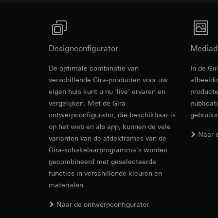
internetadres o
Latere verwerkin
Rechtsgrondslag en
Ontvanger:
Gebruik van de d
Interne afdeling
Latere verwerkin
Designconfigurator
LinkedIn Irelan
Mediad
Ontvanger:
Vimeo, 
Overdracht aan der
Overdracht aan der
De optimale combinatie van
In de Gi
tot het doorgeven 
Derde land: VS
verschillende Gira-producten voor uw
afbeeldi
privacyverklaring: 
Passendheidsbesl
eigen huis kunt u nu ‘live’ ervaren en
producte
Levensduur van de 
via contactgegev
vergelijken. Met de Gira-
publicat
Levensduur van de 
Google Ads (
ontwerpconfigurator, die beschikbaar is
gebruik
op het web en als app, kunnen de vele
Gegevensverwerkin
Hotjar
Naar 
varianten van de afdekframes van de
gebruikt gegevens o
Gegevensverwerkin
Gira-schakelaarprogramma's worden
zoekresultaten en 
warmtebeeld maken.
gecombineerd met geselecteerde
Categorieën van p
zien waar ze klikke
bezoek, apparaatinf
functies in verschillende kleuren en
Categorieën van p
Rechtsgrondslag en
materialen.
Rechtsgrondslag en
Gebruik van de d
Gebruik van de d
Naar de ontwerpconfigurator
Latere verwerkin
Latere verwerkin