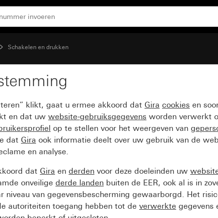
Schakelen en drukken
estemming
ster en symbool Licht
pteren” klikt, gaat u ermee akkoord dat
Gira
cookies
en soor
ikt en dat uw
website-gebruiksgegevens
worden verwerkt o
ruikersprofiel
op te stellen voor het weergeven van
gepers
ee dat
Gira
ook informatie deelt over uw gebruik van de web
reclame en analyse.
kkoord dat
Gira
en
derden
voor deze doeleinden uw
websit
amde onveilige
derde landen
buiten de EER, ook al is in zo
ar niveau van gegevensbescherming gewaarborgd. Het risic
e autoriteiten toegang hebben tot de
verwerkte
gegevens e
orden beperkt of uitgesloten.