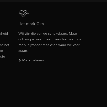
Download
Het merk Gira
den. Met betrekking
kheid
Wij zijn die van de schakelaars. Maar
ij naar hun
ook nog zo veel meer. Lees hier wat ons
opie aan te vragen
ens het
merk bijzonder maakt en waar we voor
 de
staan.
este
Merk beleven
smeting. Google Ads
 media platforms, in
n soort
s te meten.
ina bewegen. We
m en tijd van het