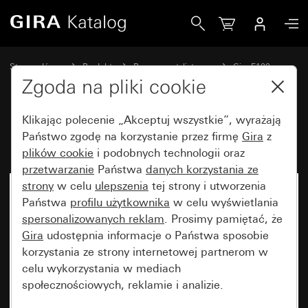
Gira Klawisz 2x System 70
Strona główna
Produkty
Programy stylistyczne
Gira F100
Wyłączniki i przyciski
Zgoda na pliki cookie
Klikając polecenie „Akceptuj wszystkie”, wyrażają
Klawisz 2x System 70
Państwo zgodę na korzystanie przez firmę
Gira
z
plików cookie
i podobnych technologii oraz
przetwarzanie
Państwa
danych korzystania ze
strony
w celu
ulepszenia
tej strony i utworzenia
Państwa
profilu użytkownika
w celu wyświetlania
spersonalizowanych reklam
. Prosimy pamiętać, że
Gira
udostępnia informacje o Państwa sposobie
korzystania ze strony internetowej partnerom w
celu wykorzystania w mediach
społecznościowych, reklamie i analizie.