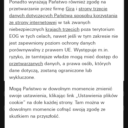
Ponadto wyrażają Państwo również zgodę na
przetwarzanie przez firmę
Gira
i
strony trzecie
danych dotyczących Państwa sposobu korzystania
ze strony internetowej
w tak zwanych
niebezpiecznych
krajach trzecich
poza terytorium
EOG w tych celach, nawet jeśli w tym zakresie nie
jest zapewniony poziom ochrony danych
porównywalny z prawem UE. Występuje m.in.
ryzyko, że tamtejsze władze mogą mieć dostęp do
przetwarzanych
danych, a prawa osób, których
dane dotyczą, zostaną ograniczone lub
wykluczone.
Mogą Państwo w dowolnym momencie zmienić
Do bazy danych multimedialnych
swoje ustawienia, klikając link „Ustawienia plików
cookie” na dole każdej strony. Tam można w
Porównaj artykuły
dowolnym momencie cofnąć swoją zgodę ze
skutkiem na przyszłość.