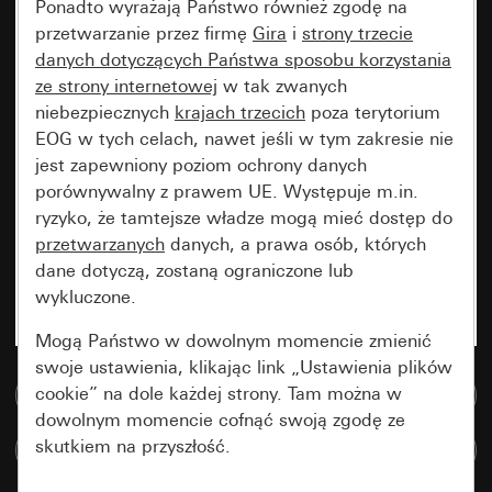
Ponadto wyrażają Państwo również zgodę na
przetwarzanie przez firmę
Gira
i
strony trzecie
danych dotyczących Państwa sposobu korzystania
ze strony internetowej
w tak zwanych
niebezpiecznych
krajach trzecich
poza terytorium
EOG w tych celach, nawet jeśli w tym zakresie nie
jest zapewniony poziom ochrony danych
porównywalny z prawem UE. Występuje m.in.
ryzyko, że tamtejsze władze mogą mieć dostęp do
przetwarzanych
danych, a prawa osób, których
dane dotyczą, zostaną ograniczone lub
wykluczone.
Mogą Państwo w dowolnym momencie zmienić
swoje ustawienia, klikając link „Ustawienia plików
cookie” na dole każdej strony. Tam można w
Do bazy danych multimedialnych
dowolnym momencie cofnąć swoją zgodę ze
skutkiem na przyszłość.
Porównaj artykuły