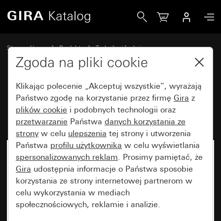
Gira Bramka systemu domofonowego IP
Strona główna
Produkty
Technika i funkcje
System domofonowy
Urządzenia systemowe Gira
Zgoda na pliki cookie
Klikając polecenie „Akceptuj wszystkie”, wyrażają
Bramka systemu domofonowego
Państwo zgodę na korzystanie przez firmę
Gira
z
plików cookie
i podobnych technologii oraz
IP
przetwarzanie
Państwa
danych korzystania ze
strony
w celu
ulepszenia
tej strony i utworzenia
Państwa
profilu użytkownika
w celu wyświetlania
Artykuł już niedostępny
spersonalizowanych reklam
. Prosimy pamiętać, że
Gira
udostępnia informacje o Państwa sposobie
korzystania ze strony internetowej partnerom w
celu wykorzystania w mediach
społecznościowych, reklamie i analizie.