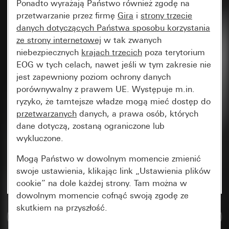
Ponadto wyrażają Państwo również zgodę na
przetwarzanie przez firmę
Gira
i
strony trzecie
danych dotyczących Państwa sposobu korzystania
ze strony internetowej
w tak zwanych
niebezpiecznych
krajach trzecich
poza terytorium
EOG w tych celach, nawet jeśli w tym zakresie nie
jest zapewniony poziom ochrony danych
porównywalny z prawem UE. Występuje m.in.
ryzyko, że tamtejsze władze mogą mieć dostęp do
przetwarzanych
danych, a prawa osób, których
dane dotyczą, zostaną ograniczone lub
wykluczone.
Mogą Państwo w dowolnym momencie zmienić
swoje ustawienia, klikając link „Ustawienia plików
cookie” na dole każdej strony. Tam można w
dowolnym momencie cofnąć swoją zgodę ze
skutkiem na przyszłość.
Do bazy danych multimedialnych