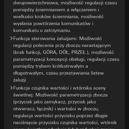
Podstawa prawna i ew. realizowany uzasadniony
dwupowierzchniowa, możliwość regulacji czasu
interes:
Cele przetwarzania danych:
Analiza korzystania
pomiędzy ściemnianiem a włączaniem i
ze strony internetowej, pomiar sukcesu kampanii
Stosowanie usługi: § 25 ust. 1 zd. 1 TDDDG
wielkości kroków ściemniania, możliwość
(niemieckiej ustawy o ochronie danych
Kategorie danych osobowych:
Adres IP,
wysłania powtórzenia komunikatów i
osobowych i prywatności w telekomunikacji i
informacje o przeglądarce, odwiedziny strony,
komunikatu o zatrzymaniu.
telemediach)
data i godzina odwiedzin, informacje o
urządzeniu, dane korzystania ze strony, ścieżka
Dalsze przetwarzanie danych osobowych: Art.
Funkcja sterowania żaluzjami: Możliwość
kliknięć, lokalizacja geograficzna
6 ust. 1 lit. a RODO
regulacji polecenia przy zboczu narastającym
Podstawa prawna i ew. realizowany uzasadniony
(brak funkcji, GÓRA, DÓŁ, PRZEŁ.), możliwość
Odbiorcy:
interes:
Działy wewnętrzne, o ile dostęp jest konieczny
parametryzacji koncepcji obsługi, regulacji czasu
Stosowanie usługi: § 25 ust. 1 zd. 1 TDDDG
do realizacji zadań
pomiędzy trybem krótkotrwałym a
(niemieckiej ustawy o ochronie danych
Google Ireland Ltd, Google LLC (USA)
długotrwałym, czasu przestawiania listew
osobowych i prywatności w telekomunikacji i
Informacje na temat sposobu przetwarzania
telemediach)
żaluzji.
przez Google Twoich danych osobowych
Dalsze przetwarzanie danych osobowych: Art.
Funkcja czujnika wartości i wtórnika sceny
można znaleźć na stronie
6 ust. 1 lit. a RODO
świetlnej: Możliwość parametryzacji zbocza
https://business.safety.google/privacy
Odbiorcy:
(przycisk jako zamykacz, przycisk jako
Przekazywanie do krajów trzecich:
Działy wewnętrzne, o ile dostęp jest konieczny
otwieracz, łącznik) i wartości w zboczu,
Kraj trzeci: USA
do realizacji zadań
regulacja wartości przycisku poprzez długie
Decyzja stwierdzająca odpowiedni stopień
Pinterest, Inc. (USA)
naciśnięcie przycisku czujnika wartości, wtórnik
ochrony danych/gwarancje/przepis
Przekazywanie do krajów trzecich:
ustanawiający wyjątki: Standardowe klauzule