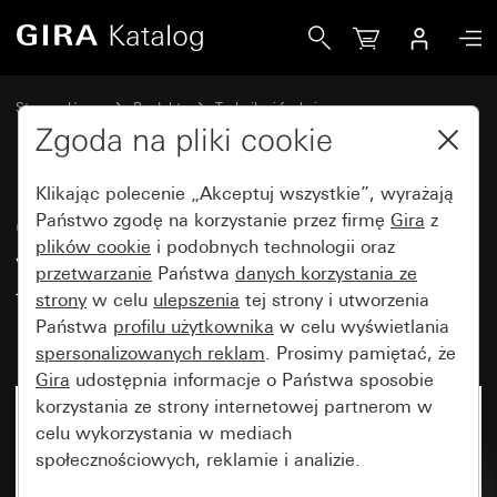
Gira Czujnik CO<SUB>2</SUB> z regulatorem wilgotności 
Strona główna
Produkty
Technika i funkcje
Ogrzewanie, wentylacja, klimatyzacja
Wentylacja, klimatyzacja
Zgoda na pliki cookie
Klikając polecenie „Akceptuj wszystkie”, wyrażają
Czujnik CO
Państwo zgodę na korzystanie przez firmę
z regulatorem
Gira
z
2
plików cookie
i podobnych technologii oraz
wilgotności powietrza i
przetwarzanie
Państwa
danych korzystania ze
temperatury w pomieszczeniu do
strony
w celu
ulepszenia
tej strony i utworzenia
KNX System 55
Państwa
profilu użytkownika
w celu wyświetlania
spersonalizowanych reklam
. Prosimy pamiętać, że
Gira
udostępnia informacje o Państwa sposobie
korzystania ze strony internetowej partnerom w
Artykuł już niedostępny
celu wykorzystania w mediach
społecznościowych, reklamie i analizie.