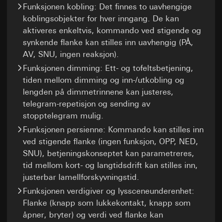
Avgjørelse om tilstrekkelighet / garantier /
Overføring til tredjeland:
Funksjonen kobling: Det finnes to uavhengige
engroshandel, arkitekt)
unntaksbestemmelse:
Tredjeland: USA
koblingsobjekter for hver inngang. De kan
Rettslig grunnlag og eventuelt forsvar av
Standardavtaleklausuler, kopi kan bestilles
Avgjørelse om tilstrekkelighet / garantier /
aktiveres enkeltvis, kommando ved stigende og
berettigede interesser:
ved henvendelse ifølge punkt 1, samtykke
unntaksbestemmelse:
synkende flanke kan stilles inn uavhengig (PÅ,
Bruk av tjenesten: § 25, avsnitt 1 s. 1 TDDDG
ifølge artikkel 49, avsnitt 1, bokstav a i
Standardavtaleklausuler, kopi kan bestilles
(den tyske personvernloven for
personvernforordningen
AV, SNU, ingen reaksjon).
ved henvendelse ifølge punkt 1, samtykke
telekommunikasjon og telemedier)
ifølge artikkel 49, avsnitt 1, bokstav a i
Funksjonen dimming: Ett- og tofeltsbetjening,
Informasjonskapselens levetid:
14 måneder
Artikkel 6, avsnitt 1, bokstav f i
personvernforordningen
tiden mellom dimming og inn-/utkobling og
personvernforordningen
Google Tag Manager
Informasjonskapselens levetid:
90 dager
lengden på dimmetrinnene kan justeres,
Forsvar av berettigede interesser: Se formål
telegram-repetisjon og sending av
med behandlingen av opplysninger
Formål med behandlingen av
Pinterest-tagg
stopptelegram mulig.
opplysninger:
Administrering av nettstedtagger
Mottaker:
Interne avdelinger, dersom tilgang er
via et grensesnitt
Funksjonen persienne: Kommando kan stilles inn
nødvendig for å utføre oppgaven
Formål med behandlingen av
Kategorier for personopplysninger:
IP-adresse
opplysninger:
Analyse av bruken av nettstedet og
Overføring til tredjeland:
Ingen
ved stigende flanke (ingen funksjon, OPP, NED,
(anonymisert)
måling av effekten av kampanjer
Informasjonskapselens levetid:
6 måneder
SNU), betjeningskonseptet kan parametreres,
Rettslig grunnlag og eventuelt forsvar av
Kategorier for personopplysninger:
IP-adresse,
tid mellom kort- og langtidsdrift kan stilles inn,
berettigede interesser:
nettleserinformasjon, besøkt nettsted, dato og
justerbar lamellforskyvningstid.
Bruk av tjenesten: § 25, avsnitt 1 s. 1 TDDDG
klokkeslett for besøket, enhetsinformasjon,
(den tyske personvernloven for
Funksjonen verdigiver og lyssceneunderenhet:
bruksdata, klikkbane, geografisk plassering
telekommunikasjon og telemedier)
Rettslig grunnlag og eventuelt forsvar av
Flanke (knapp som lukkekontakt, knapp som
Senere behandling av personopplysningene:
berettigede interesser:
åpner, bryter) og verdi ved flanke kan
Artikkel 6, avsnitt 1, bokstav a i