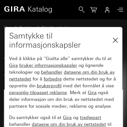
Gira CO<SUB>2</SUB>-sensor med luftfuktighetsregulator
Hjem
Produkter
Teknikk og funksjoner
Varme-, ventilasjons-, sanitærteknikk
Ventilasjon, klimaanlegg
Samtykke til
informasjonskapsler
CO
-sensor med
Ved å klikke på “Godta alle” samtykker du til at
2
luftfuktighetsregulator og
Gira
bruker informasjonskapsler
og lignende
teknologier og
behandler
dataene om din bruk av
termostat for KNX System 55
nettstedet
for å
forbedre
dette nettstedet og for å
opprette din
brukerprofil
med det formålet å vise
personlig tilpasset reklame
. Merk at
Gira
også
Ikke lenger tilgjengelig
deler informasjon om din bruk av nettstedet med
partnere for sosiale medier, reklame og analyse.
Du samtykker også til at
Gira
og
tredjepart
behandler
dataene om din bruk av nettstedet
til