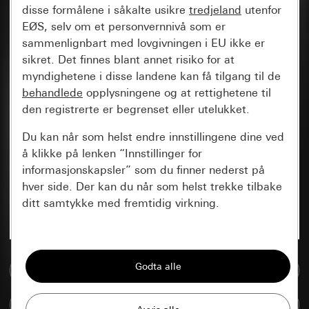
disse formålene i såkalte usikre
tredjeland
utenfor
EØS, selv om et personvernnivå som er
sammenlignbart med lovgivningen i EU ikke er
sikret. Det finnes blant annet risiko for at
myndighetene i disse landene kan få tilgang til de
behandlede
opplysningene og at rettighetene til
den registrerte er begrenset eller utelukket.
Du kan når som helst endre innstillingene dine ved
å klikke på lenken “Innstillinger for
informasjonskapsler” som du finner nederst på
hver side. Der kan du når som helst trekke tilbake
ditt samtykke med fremtidig virkning.
Vesentlige
Alle informasjonskapslene vi trenger for å
Til mediadatabase
kunne vise deg siden.
Sammenlign artikkel